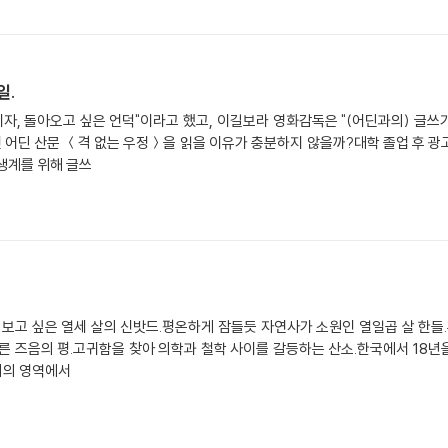
일.
이자, 돌아오고 싶은 언덕"이라고 했고, 이길보라 영화감독은 "(어딘과의) 글쓰
면 어딘 산문 ＜격 없는 우정＞을 읽을 이유가 충분하지 않을까?대학 졸업 후 광
생계를 위해 글쓰
 보고 싶은 열세 살의 신밧드.평온하게 잠들듯 자연사가 소원인 열일곱 살 한
른 즈음의 평.고귀함을 찾아 의학과 철학 사이를 갈등하는 산소.한국에서 18년
외의 영역에서