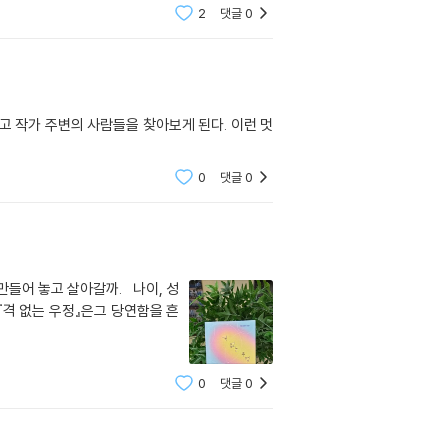
2
댓글
0
지고 작가 주변의 사람들을 찾아보게 된다. 이런 멋
0
댓글
0
만들어 놓고 살아갈까.⠀나이, 성
『격 없는 우정』은그 당연함을 흔
0
댓글
0