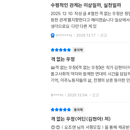
수평적인 관계는 이상일까, 실천일까
2025. 12. 10. 작성 글.#협찬 격 없는 
등한 관계'를지향한다고 해야겠습니다.일상에서는 
생각으로요. 다만 다른 게 있
h******s
2025.12.17.
신고
종이책
격 없는 우정
📖격 없는 우정《격 없는 우정》은 작가 김현아
품고사회적 약자와 함께한 연대의 시간을 담담히
기억, 이주노동자들의 삶, 전쟁의 상흔 등이한 
8****n
2025.12.04.
신고
종이책
격 없는 우정(어딘(김현아) 저)
😍😍＜요조앤 님의 서평모집＞을 통해 제공받