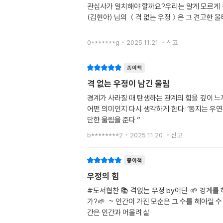
관심사가 일치해야 할까요?우리는 알게 모르게 
(김현아) 님의 ＜격 없는 우정＞은 그 견고한 
0*******g
2025.11.21.
신고
종이책
격 없는 우정이 남긴 울림
경계가 사라질 때 탄생하는 관계의 힘을 깊이 느
어떤 의미인지 다시 생각하게 한다. ‘동지는 우
단한 울림을 준다.”
b********2
2025.11.20.
신고
종이책
우정의 힘
#도서협찬 📚 격없는 우정 by어딘 🌱 경계
가?🌱 ~ 인간이 가진 모순은 그 수를 헤아릴 수
간은 인간과 어울려 살