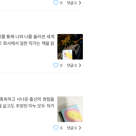
0
댓글
0
기를 통해 나와 나를 둘러싼 세계
고 회사에서 일한 작가는 책을 읽
0
댓글
0
들.혹독하고 사나운 출산의 경험을
을 살고도 추방된 미누.모두 작가
0
댓글
0