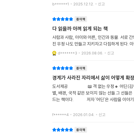
b******1
2025.12.12.
신고
종이책
다 읽을까 아껴 읽게 되는 책
사람과 사람, 아이와 어른, 인간과 동물. 서로 
진 우정 나도 만들고 지키자고 다짐하게 된다. 
d*******3
2026.08.06.
신고
종이책
경계가 사라진 자리에서 삶이 
도서제공⠀⠀⠀⠀⠀⠀📖 격 없는 우정🔸 어딘(김
별, 배경, 국적 같은 보이지 않는 선들.그 선
드는 책이다.⠀⠀⠀⠀저자 '어딘'은 사람을 이야
f******4
2026.01.04.
신고
종이책