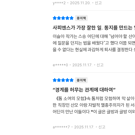
y****2
2025.11.20.
신고
종이책
사피엔스가 가장 잘한 일. 동지를 만드는 
이슬아 작가는 스승 어딘에 대해 "넘어야 할 산
에 질문을 던지는 법을 배웠다"고 했다.이쯤 되
을 수 없다는 현실에 과감하게 퇴사를 결정한다.
e*****0
2025.11.17.
신고
종이책
“경계를 허무는 관계에 대하여”
⠀《톰 소여의 모험》속 톰처럼 모험하며 막 살아
한 직장인 산모 아랑.자발적 멸종주의자가 된 서
어딘이 만난 이들이다.❝이 글은 글방과 글방 이
a******7
2025.11.17.
신고