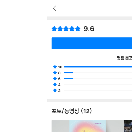
9.6
평점 분
10
8
6
4
2
포토/동영상 (12)