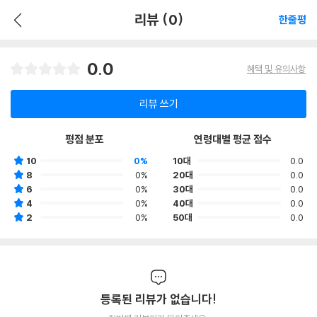
리뷰 (0)
한줄평
0.0
혜택 및 유의사항
리뷰 쓰기
평점 분포
연령대별 평균 점수
10
0%
10대
0.0
8
0%
20대
0.0
6
0%
30대
0.0
4
0%
40대
0.0
2
0%
50대
0.0
등록된 리뷰가 없습니다!