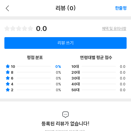
리뷰 (0)
한줄평
0.0
혜택 및 유의사항
리뷰 쓰기
평점 분포
연령대별 평균 점수
10
0%
10대
0.0
8
0%
20대
0.0
6
0%
30대
0.0
4
0%
40대
0.0
2
0%
50대
0.0
등록된 리뷰가 없습니다!