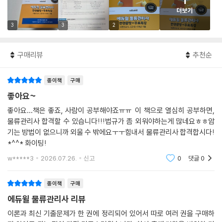
1
더보기
3
3
2
구매리뷰
추천순
종이책
구매
좋아요~
좋아요…책은 좋죠, 사람이 공부해야죠ㅠㅠ 이 책으로 열심히 공부하면,
물류관리사 합격할 수 있습니다!!!법규가 좀 외워야하는게 많네요ㅎㅎ암
기는 방법이 없으니까 외울 수 밖에요ㅜㅜ힘내서 물류관리사 합격합시다!
*^^* 화이팅!
w*****3
2026.07.26.
신고
0
댓글
0
종이책
구매
에듀윌 물류관리사 리뷰
이론과 최신 기출문제가 한 권에 정리되어 있어서 따로 여러 권을 구매하