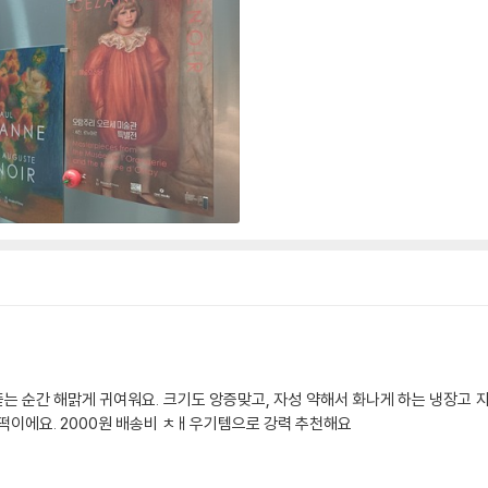
 순간 해맑게 귀여워요. 크기도 앙증맞고, 자성 약해서 화나게 하는 냉장고 자
떡이에요. 2000원 배송비 ㅊㅐ우기템으로 강력 추천해요