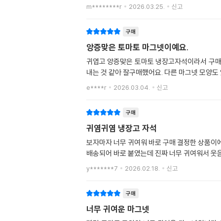
m********r
2026.03.25.
신고
구매
앙증맞은 토마토 마그넷이예요.
귀엽고 앙증맞은 토마토 냉장고자석이라서 구매안
내는 것 같아 잘구매했어요. 다른 마그넷 모양도
e****r
2026.03.04.
신고
구매
귀염귀염 냉장고 자석
보자마자 너무 귀여워 바로 구매 결정한 상품이에
배송되어 바로 붙였는데 진짜 너무 귀여워서 웃
y*******7
2026.02.18.
신고
구매
너무 귀여운 마그넷