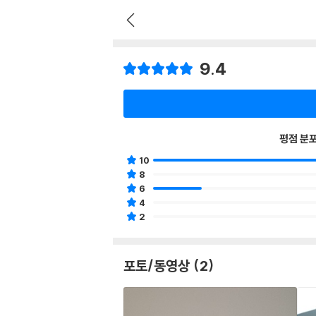
9.4
평점 분
10
8
6
4
2
포토/동영상 (2)