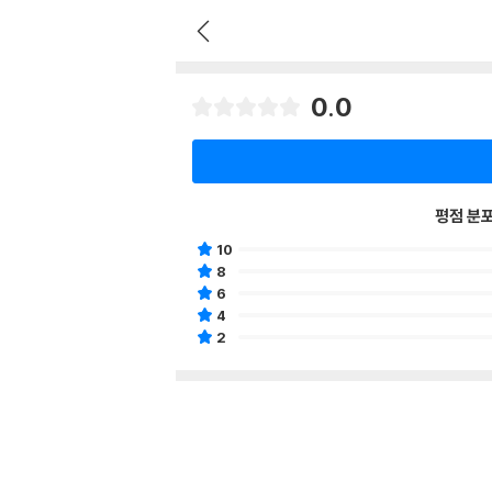
0.0
평점 분
10
8
6
4
2