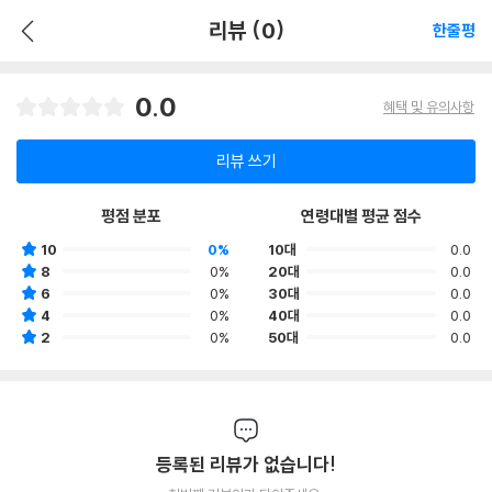
리뷰 (0)
한줄평
0.0
혜택 및 유의사항
리뷰 쓰기
평점 분포
연령대별 평균 점수
10
0%
10대
0.0
8
0%
20대
0.0
6
0%
30대
0.0
4
0%
40대
0.0
2
0%
50대
0.0
등록된 리뷰가 없습니다!