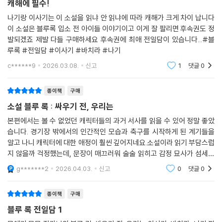
캐해에 필수!
나기랑 이사기는 이 소설을 읽냐 안 읽냐에 따라 캐해가 크게 차이 납니다
이 소설은 블루록 입소 전 아이들 이야기이고 이게 잘 팔리면 후속권도 정
발되겠죠 제발 다들 구매하세요 후속권에 최애 전일담이 있습니다...#블
루록 #전일담 #이사기 #바치라 #나기
c******9
2026.03.08.
신고
1
댓글
0
종이책
구매
소설 블루 록 : 싸우기 전, 우리는
본편에서는 볼 수 없었던 캐릭터들의 과거 서사를 읽을 수 있어 정말 좋았
습니다. 경기장 밖에서의 인간적인 모습과 축구를 시작하게 된 계기들을
알고 나니 캐릭터에 대한 애정이 훨씬 깊어지네요.소설이라 읽기 부담스럽
지 않을까 걱정했는데, 문장이 매끄러워 술술 읽히고 감정 묘사가 섬세해
서 몰입감이 대단합니다. 블루 록 팬이라면 선수들의 '진짜 속마음'을 엿볼
g*******2
2026.04.03.
신고
0
댓글
0
수 있는 이 책을
종이책
구매
블루 록 전일담 1