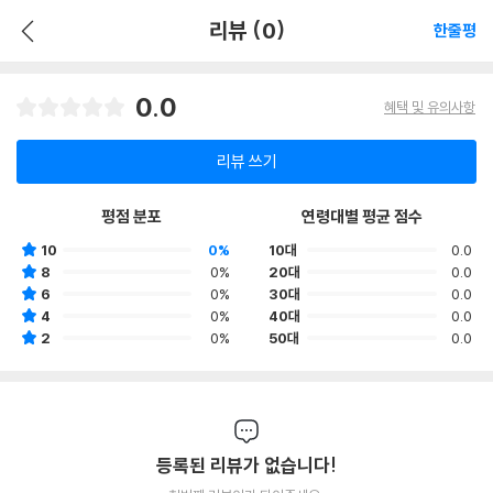
리뷰 (0)
한줄평
0.0
혜택 및 유의사항
리뷰 쓰기
평점 분포
연령대별 평균 점수
10
0%
10대
0.0
8
0%
20대
0.0
6
0%
30대
0.0
4
0%
40대
0.0
2
0%
50대
0.0
등록된 리뷰가 없습니다!