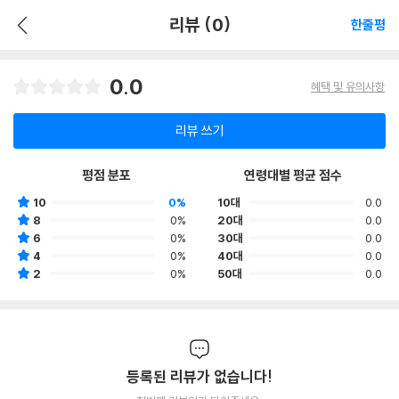
리뷰 (0)
한줄평
0.0
혜택 및 유의사항
리뷰 쓰기
평점 분포
연령대별 평균 점수
10
0%
10대
0.0
8
0%
20대
0.0
6
0%
30대
0.0
4
0%
40대
0.0
2
0%
50대
0.0
등록된 리뷰가 없습니다!