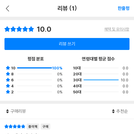
리뷰 (1)
한줄평
10.0
혜택 및 유의사항
리뷰 쓰기
평점 분포
연령대별 평균 점수
10
100%
10대
0.0
8
0%
20대
0.0
6
0%
30대
10.0
4
0%
40대
0.0
2
0%
50대
0.0
구매리뷰
추천순
종이책
구매