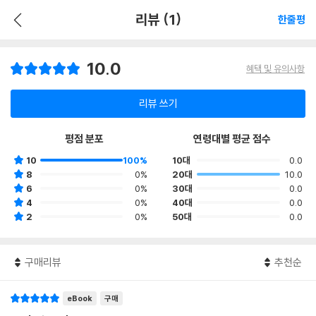
리뷰 (1)
한줄평
10.0
혜택 및 유의사항
리뷰 쓰기
평점 분포
연령대별 평균 점수
10
100%
10대
0.0
8
0%
20대
10.0
6
0%
30대
0.0
4
0%
40대
0.0
2
0%
50대
0.0
구매리뷰
추천순
eBook
구매