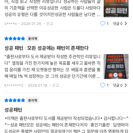
아, 직접 읽고 작성한 리뷰입니다.'성공하는 사람들의 삶
의 기준책을 선택한 이유성공한 사람은 드물다.사람마다
성공의 유형은 다를 것이지만성공한 사람들은 남다른 특
징이 있다.성공한 사람들의 성공 과정을 살펴본다면,성공
s****n
2026.01.26.
신고
1
댓글
0
에 대한 유용한 단서를 얻을 수 있을 것이다.성공 비결을
알아보기 위해 "성공 패턴"을 선택한다."성공
종이책
성공 패턴 : 모든 성공에는 패턴이 존재한다
“출판사로부터 도서 제공받아 작성한 주관적인 리뷰입니
다” 열정을 가진 한가지에 높은 목표를 세우고 올바른 직
업 윤리를 가진 채 오랫동안 행하는 것. 배움과 훈련을 통
해 매일 1% 씩 성장하는 것. 그의 성공은 단기간에 이룬 것
이 아니라, 배우로서 성장하기 위한 매일의 선택들이 쌓여
k*******2
2026.01.18.
신고
1
댓글
0
완성된 결과였다. (-93-)여기에 좌절하지 않은 그는 1년
동안 거의 500페이지에 달하
종이책
성공패턴
*이책은 출판사로부터 도서를 제공받아 작성되었습니다* 감사합니다~^
^~성공 패턴모든 성공에는 패턴이 존재한다저자 : 홍인기출판 : 딥앤와이
드성공은 특별한 사람만의 결과일까?이 책은 그 질문에 아주 명확하게 답