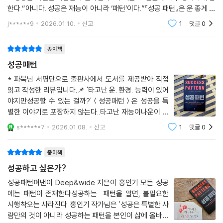
한다.“아니다. 성공은 재능이 아니라 ‘패턴’이다.”『성공 패턴』은 운 좋게 한
번 잘된 사람이 아닌,꾸준히 성과를 내는 사람들의 공통된 행동 구조를 분
j******9
2026.01.10.
신고
1
댓글
0
석한 책이다
종이책
성공패턴
* 파북님 서평단으로 출판사에서 도서를 제공받아 직접
읽고 작성한 리뷰입니다. 📌 '타고난 운. 환경. 능력이 있어
야지만성공할 수 있는 걸까?'＜성공패턴＞은 성공을 특
별한 이야기로 포장하지 않는다..타고난 재능이나운이 따
라준 한순간의 선택보다성공한 사람들이어떤 판단을 반
s******7
2026.01.08.
신고
1
댓글
0
복해왔는지에 초점을 맞춘다.ㅡ🎯 성공은 반복된 선택의
결과'그들은 어떤 선택을 반복해왔는가'
종이책
성공하고 싶은가?
성공패턴펴낸이 Deep&wide 지은이 홍인기 모든 성공
에는 패턴이 존재한다성공하는 패턴을 알면, 불필요한
시행착오는 사라진다 홍인기 작가님은 '성공은 특별한 사
람만의 것이 아니라 성공하는 패턴을 본인이 삶에 올바르