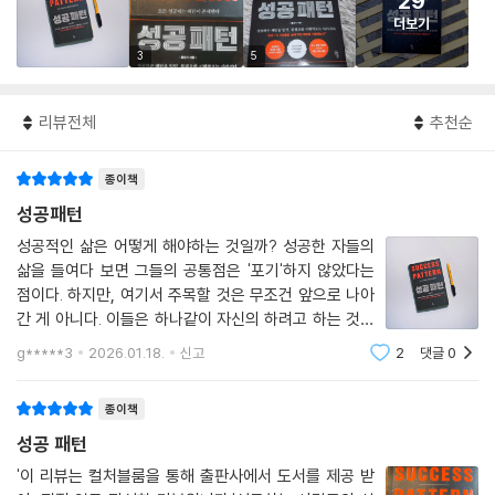
29
더보기
3
5
리뷰전체
추천순
종이책
성공패턴
성공적인 삶은 어떻게 해야하는 것일까? 성공한 자들의
삶을 들여다 보면 그들의 공통점은 '포기'하지 않았다는
점이다. 하지만, 여기서 주목할 것은 무조건 앞으로 나아
간 게 아니다. 이들은 하나같이 자신의 하려고 하는 것을
정확히 알고 있었고 그것을 위해 힘든 시간을 이겨냈다는
g*****3
2026.01.18.
신고
2
댓글
0
점이다. 성공은 쉽게 쥐어지지 않는다. 누군가의 성공을
보면 가능성이 있으니깐? 기회가 있었으니
종이책
성공 패턴
'이 리뷰는 컬처블룸을 통해 출판사에서 도서를 제공 받