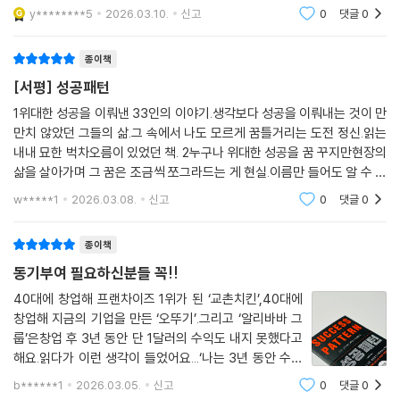
게 적용하는 삶에 올바르게 적용하는 사람의 것'이라는 메
y********5
2026.03.10.
신고
0
댓글
0
시지를 전하고 있다 어려움과 실패를 딛고 일어선 수많은
이들의 성공 비밀을 담고 있다 세상에서
종이책
[서평] 성공패턴
1위대한 성공을 이뤄낸 33인의 이야기.생각보다 성공을 이뤄내는 것이 만
만치 않았던 그들의 삶.그 속에서 나도 모르게 꿈틀거리는 도전 정신.읽는
내내 묘한 벅차오름이 있었던 책. 2누구나 위대한 성공을 꿈 꾸지만현장의
삶을 살아가며 그 꿈은 조금씩 쪼그라드는 게 현실.이름만 들어도 알 수 있
는 사람들은성공의 높은 가능성을 갖고 태어났을거라 생각했었습니다.금
w*****1
2026.03.08.
신고
0
댓글
0
수저 내지는 다
종이책
동기부여 필요하신분들 꼭!!
40대에 창업해 프랜차이즈 1위가 된 ‘교촌치킨’,40대에
창업해 지금의 기업을 만든 ‘오뚜기’.그리고 ‘알리바바 그
룹’은창업 후 3년 동안 단 1달러의 수익도 내지 못했다고
해요.읽다가 이런 생각이 들었어요...‘나는 3년 동안 수익
이 없다면 버틸 수 있을까?’.그 질문이 꽤 오래 남더라고
b******1
2026.03.05.
신고
0
댓글
0
요...우리는 그들의 결과만 알지그 시간을 잘 모르잖아요.