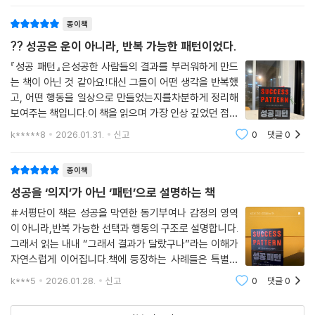
그리고세계적인 기업 ‘Dyson’15
종이책
?? 성공은 운이 아니라, 반복 가능한 패턴이었다.
『성공 패턴』은성공한 사람들의 결과를 부러워하게 만드
는 책이 아닌 것 같아요!대신 그들이 어떤 생각을 반복했
고, 어떤 행동을 일상으로 만들었는지를차분하게 정리해
보여주는 책입니다.이 책을 읽으며 가장 인상 깊었던 점은
성공을 의지나 감정의 문제가 아니라구조와 반복의 문제
k*****8
2026.01.31.
신고
0
댓글
0
로 설명한다는 점이었습니다.여러 성공 사례를 분석하며
성공한 사람들에게 공통적으로 나타나는 ‘패
종이책
성공을 ‘의지’가 아닌 ‘패턴’으로 설명하는 책
#서평단이 책은 성공을 막연한 동기부여나 감정의 영역
이 아니라,반복 가능한 선택과 행동의 구조로 설명합니다.
그래서 읽는 내내 “그래서 결과가 달랐구나”라는 이해가
자연스럽게 이어집니다.책에 등장하는 사례들은 특별한
재능이나 운을 강조하지 않습니다.대신 상위 1%의 사람들
k***5
2026.01.28.
신고
0
댓글
0
이 공통적으로 적용해 온사고 방식, 시간 사용법, 의사결
정 기준을 차분하게 풀어냅니다.그 덕분에 독