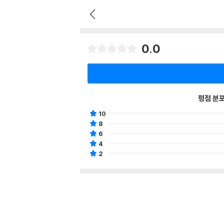
0.0
평점 분
10
8
6
4
2