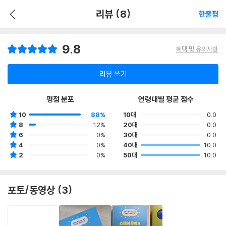
리뷰 (8)
한줄평
9.8
혜택 및 유의사항
리뷰 쓰기
평점 분포
연령대별 평균 점수
10
88%
10대
0.0
8
12%
20대
0.0
6
0%
30대
0.0
4
0%
40대
10.0
2
0%
50대
10.0
포토/동영상 (3)