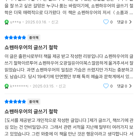
을 잘 쓰고 싶은 갈망은 누구나 품는 바람이기에, 쇼펜하우어의 글쓰기 철
학은 더욱 매력적으로 다가왔다. 이 책은 쇼펜하우어의 저서 ＜소품과 부
록＞에 실린 내용을 중심으로 구성되었으며, 다양한 주제 중에서도 글쓰
u***a
2025.03.16.
신고
0
댓글
0
기에 대한 이야기가
종이책
쇼펜하우어의 글쓰기 철학
이 글은 출판사로부터 책을 제공 받고 작성한 리뷰입니다 쇼펜하우어의 글
쓰기 철학아르투어 쇼펜하우어 오광일유아이북스깔끔하게 옮겨주셔서 잘
읽었습니다. 과연 쇼펜하우어의 일침은 가슴은 쓰렸지만 가치는 충분하고
도 남습니다. 당시 19세기에 만연했던 부패 특히 예술과 문학계에서 있었
다고 하듯이 오늘날까지 변함없이 부패함은 이어져 있습니다. 그래서 더
k*******i
2025.03.15.
신고
0
댓글
0
공감이 갑니다.아울
종이책
쇼펜하우어의 글쓰기 철학
[도서를 제공받고 개인적으로 작성한 글입니다.]제가 글쓰기, 책쓰기에 관
심 있는 건 안비밀입니다. 그래서 관련 서적을 지난해 말부터 여러가지 보
고 있었습니다. 그런 와중에 이 책을 만난 것은 행운이라고 생각합니다. 서