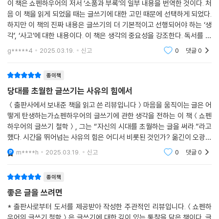
이 책은 쇼펜하우어의 저서 ‘소품과 부록’의 일부 내용을 번역한 것이다. 처
음 이 책을 읽게 되었을 때는 글쓰기에 대한 고민 때문에 선택하게 되었다.
하지만 이 책의 진짜 내용은 글쓰기의 더 기본적이고 선행되어야 하는 ‘생
각’, ‘사고’에 대한 내용이다. 이 책은 생각의 중요성을 강조한다. 독서를 해
도 생각이 없는 독서는 오히려 해가 된다고 말한다. 나의 생각이 형성되지
g*****4
2025.03.19.
신고
0
댓글
0
종이책
당대를 초월한 글쓰기는 사유의 힘에서
＜출판사에서 보내준 책을 읽고 쓴 리뷰입니다＞마음을 움직이는 글은 어
떻게 탄생하는가쇼펜하우어의 글쓰기에 관한 생각을 전하는 이 책＜쇼펜
하우어의 글쓰기 철학＞, 그는 “자신의 시대를 초월하는 글을 써라.”라고
했다. 시간을 뛰어넘는 사유의 힘은 어디서 비롯된 것인가? 옮긴이 오광일
은 쇼펜하우어의 ＜소품과 부록＞ 안에 담긴 내용을 빌려와 이 책을 구성
m****h
2025.03.19.
신고
0
댓글
0
했는데, 그 이유를
종이책
좋은 글을 쓰려면
* 출판사로부터 도서를 제공받아 작성한 주관적인 리뷰입니다.＜쇼펜하
우어의 글쓰기 철학＞은 글쓰기에 대한 깊이 있는 통찰을 담은 책이다. 글