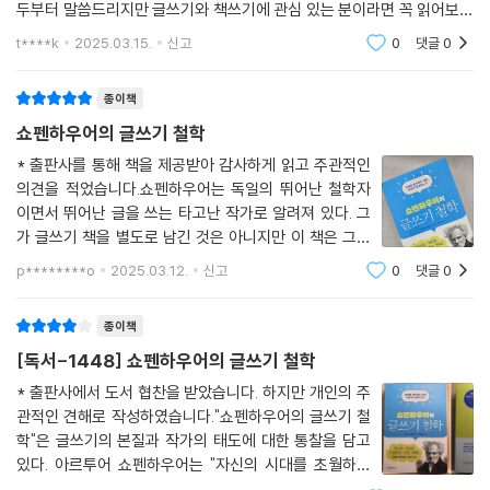
두부터 말씀드리지만 글쓰기와 책쓰기에 관심 있는 분이라면 꼭 읽어보시
라고 추천드립니다. 이 책은 글쓰기의 기술적인 방법론을 얘기하기 보다
t****k
2025.03.15.
신고
0
댓글
0
는, 근본적인 글쓰
종이책
쇼펜하우어의 글쓰기 철학
* 출판사를 통해 책을 제공받아 감사하게 읽고 주관적인
의견을 적었습니다.쇼펜하우어는 독일의 뛰어난 철학자
이면서 뛰어난 글을 쓰는 타고난 작가로 알려져 있다. 그
가 글쓰기 책을 별도로 남긴 것은 아니지만 이 책은 그가
생전에 남긴 ＜소품과 부록＞에 실린 내용 중에 글쓰기와
p********o
2025.03.12.
신고
0
댓글
0
관련된 내용을 모아 출간된 것이다. 어렵지 않으면서 핵심
적인 글쓰기의 지침이 잘 드러난다. 작가의
종이책
[독서-1448] 쇼펜하우어의 글쓰기 철학
* 출판사에서 도서 협찬을 받았습니다. 하지만 개인의 주
관적인 견해로 작성하였습니다."쇼펜하우어의 글쓰기 철
학"은 글쓰기의 본질과 작가의 태도에 대한 통찰을 담고
있다. 아르투어 쇼펜하우어는 "자신의 시대를 초월하는
글을 써라."라고 말했다. 그의 글쓰기 철학은 단순한 기술