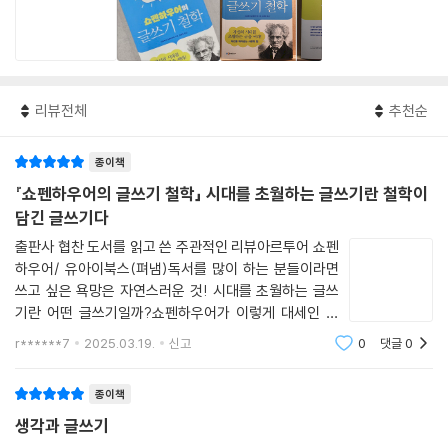
리뷰전체
추천순
종이책
『쇼펜하우어의 글쓰기 철학」 시대를 초월하는 글쓰기란 철학이
담긴 글쓰기다
출판사 협찬 도서를 읽고 쓴 주관적인 리뷰아르투어 쇼펜
하우어/ 유아이북스(펴냄)독서를 많이 하는 분들이라면
쓰고 싶은 욕망은 자연스러운 것! 시대를 초월하는 글쓰
기란 어떤 글쓰기일까?쇼펜하우어가 이렇게 대세인 적
있었던가!종이책 안 읽는 시대에 서점가 철학 코너 가장
r******7
2025.03.19.
신고
0
댓글
0
많이 읽히는 책이 쇼펜하우어라니!작가의 자격은 무엇인
가? 쇼펜하우어는 작가란 과연 어떠해야 하는가를
종이책
생각과 글쓰기