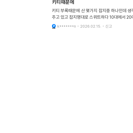
키티때문에
키티 부록때문에 산 몇가지 잡지중 하나인데 생각
주고 있고 잡지명대로 스위트하다 10대에서 2
k*******n
2026.02.15.
신고