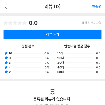
리뷰 (0)
한줄평
0.0
혜택 및 유의사항
리뷰 쓰기
평점 분포
연령대별 평균 점수
10
0%
10대
0.0
8
0%
20대
0.0
6
0%
30대
0.0
4
0%
40대
0.0
2
0%
50대
0.0
등록된 리뷰가 없습니다!