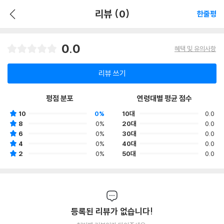
리뷰 (0)
한줄평
0.0
혜택 및 유의사항
리뷰 쓰기
평점 분포
연령대별 평균 점수
10
0%
10대
0.0
8
0%
20대
0.0
6
0%
30대
0.0
4
0%
40대
0.0
2
0%
50대
0.0
등록된 리뷰가 없습니다!