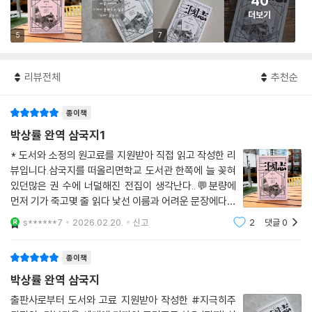
40
더보기
5
7
리뷰전체
추천순
종이책
박상률 완역 삼국지1
* 도서와 소정의 원고료를 지원받아 직접 읽고 작성한 리
뷰입니다. 삼국지를 떠올리면학교 도서관 한쪽에 늘 꽂혀
있던많은 권 수에 너덜해진 전집이 생각난다..💬분량에
먼저 기가 죽고몇 줄 읽다 낯선 이름과 어려운 문장에다시
제자리에 꽂아두었던 기억..💬성인이 된 뒤에도"삼세번은
s******7
2026.02.20.
신고
2
댓글
0
읽어야 한다"는 말을 들었지만어쩐지 나와는 조금 거리가
있는 책처럼 느껴졌다..💬그러
종이책
박상률 완역 삼국지
출판사로부터 도서와 고료 지원받아 작성한 #지극히주