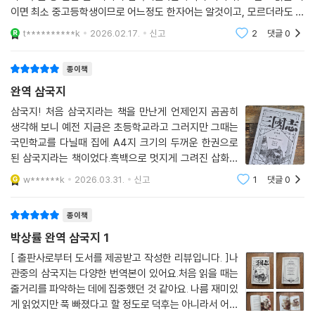
이면 최소 중고등학생이므로 어느정도 한자어는 알것이고, 모르더라도 배
우면서 읽는게 도움이 된다.삽화도 무슨 고분벽화 컨셉인지, 컬러가 죄다
t**********k
2026.02.17.
신고
2
댓글
0
황토색이다.책 날개에는
종이책
완역 삼국지
삼국지! 처음 삼국지라는 책을 만난게 언제인지 곰곰히
생각해 보니 예전 지금은 초등학교라고 그러지만 그때는
국민학교를 다닐때 집에 A4지 크기의 두꺼운 한권으로
된 삼국지라는 책이었다.흑백으로 멋지게 그려진 삽화들
과 함께 세로로 쓰여진 유비, 관우, 장비 등 수많은 장수들
w******k
2026.03.31.
신고
1
댓글
0
의 활약상이 그려진...그때는 그냥 그림이 멋있어 보이고
이야기도 흥미진진해서 삼분의 일쯤 읽었던 것
종이책
박상률 완역 삼국지 1
[ 출판사로부터 도서를 제공받고 작성한 리뷰입니다. ]나
관중의 삼국지는 다양한 번역본이 있어요.처음 읽을 때는
줄거리를 파악하는 데에 집중했던 것 같아요. 나름 재미있
게 읽었지만 푹 빠졌다고 할 정도로 덕후는 아니라서 어떤