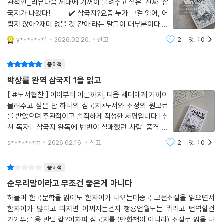
관적인_리뷰다음 세대에 기꺼이 물려주고 싶은 '진짜' 삼
국지가 나왔다! ⠀⠀⠀✔️ 삼국지?요즘 누가 그걸 읽어, 어
렵지 않아?재미 없을 것 같아.라는 말들이 대부분이다.하
지만.온갖 인간 군상들의 이야기, 사건사건을 풀어 나가는
y*******1
2026.02.20.
신고
2
댓글
0
모습등은 나라면...? 을 상상하게 하는 동아시아 최고의
베스트 셀러이자, 필수 교양서임이 너무나
종이책
박상률 완역 삼국지 1을 읽고
[ #도서협찬 ] 아이부터 어른까지, 다음 세대에게 기꺼이
물려주고 싶은 단 하나의 삼국지*도서와 소정의 원고료
를 받았으며 주관적이고 솔직하게 작성한 서평입니다.[추
천 독자]-삼국지 완독에 번번이 실패했던 사람-품격 있
는 순우리말 번역의 힘을 경험하고 싶은 사람-아이와 함
s*******m
2026.02.16.
신고
2
댓글
0
께 읽을 수 있는 고전 번역을 찾는 사람-한자투 문장이 부
담스러웠던 사람-오래 두고 소장할 고전 세트를
종이책
순우리말이라고 무조건 좋은게 아니다
하물며 한국문학을 읽어도 한자어가 나오는데중국 고전소설을 읽으면서
한자어가 많다고 따지면 어쩌자는건지..청룡언월도는 뭐라고 번역할건
가? 푸른 용 반달 칼?어차피 삼국지를 (만화책이 아니라) 소설로 읽을 나