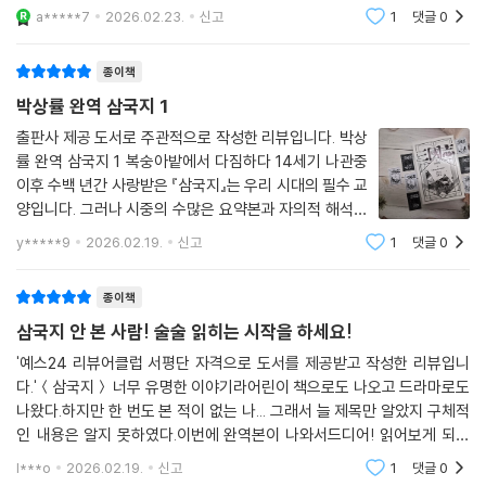
번역본이 더 나은지는 잘 모르겠어요. 물론 번역에 따라
a*****7
2026.02.23.
신고
1
댓글
0
가독성이 달라지기 때문에 독자 입장에서는 자연스럽게
파악하는 건 있지요.《박상률 완역 삼국
종이책
박상률 완역 삼국지 1
출판사 제공 도서로 주관적으로 작성한 리뷰입니다. 박상
률 완역 삼국지 1 복숭아밭에서 다짐하다 14세기 나관중
이후 수백 년간 사랑받은 『삼국지』는 우리 시대의 필수 교
양입니다. 그러나 시중의 수많은 요약본과 자의적 해석을
담은 삼국지 속에서 고전 본연의 목소리는 가려지기 일쑤
y*****9
2026.02.19.
신고
1
댓글
0
였습니다. 신간 『박상률 완역 삼국지』는 “고전이란 원래
의 이야기를 제 목소리로 듣는 것”이
종이책
삼국지 안 본 사람! 술술 읽히는 시작을 하세요!
'예스24 리뷰어클럽 서평단 자격으로 도서를 제공받고 작성한 리뷰입니
다.'＜삼국지＞ 너무 유명한 이야기라어린이 책으로도 나오고 드라마로도
나왔다.하지만 한 번도 본 적이 없는 나... 그래서 늘 제목만 알았지 구체적
인 내용은 알지 못하였다.이번에 완역본이 나와서드디어! 읽어보게 되었
다.(내용과 별개로 표지가 너무 심플하고 이쁘다...흰색ㅎ)책꽂이에 장편
l***o
2026.02.19.
신고
1
댓글
0
소설 무더기로 꽂아