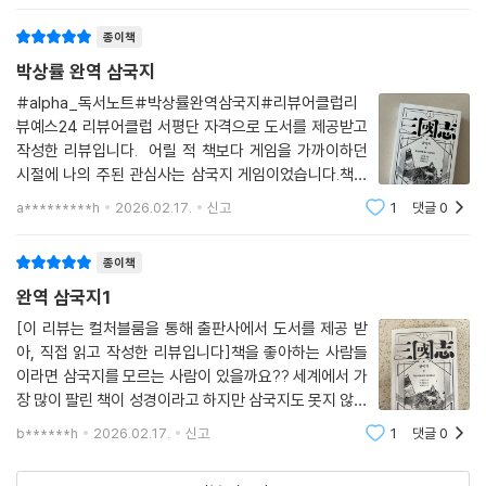
종이책
박상률 완역 삼국지
#alpha_독서노트#박상률완역삼국지#리뷰어클럽리
뷰예스24 리뷰어클럽 서평단 자격으로 도서를 제공받고
작성한 리뷰입니다. 어릴 적 책보다 게임을 가까이하던
시절에 나의 주된 관심사는 삼국지 게임이었습니다.책을
처음부터 끝까지 다 읽지는 않았지만 다양한 삼국지 게임
a*********h
2026.02.17.
신고
1
댓글
0
을 통해 삼국지 등장인물과 사건들을 잘 알고 있습니다.책
을 가까이하는 요즈음 마치 어릴 적 추억에 잠기듯 책
종이책
완역 삼국지1
[이 리뷰는 컬처블룸을 통해 출판사에서 도서를 제공 받
아, 직접 읽고 작성한 리뷰입니다]책을 좋아하는 사람들
이라면 삼국지를 모르는 사람이 있을까요?? 세계에서 가
장 많이 팔린 책이 성경이라고 하지만 삼국지도 못지 않게
많은 책이 팔린 책인 것 같네요. 그런데 성경처럼 많이 팔
b******h
2026.02.17.
신고
1
댓글
0
렸지만 그 내용을 다 알고 그 내용을 모두 기억하는 사람
도 생각보다 없어요. 저도 마찬가지고요. 어