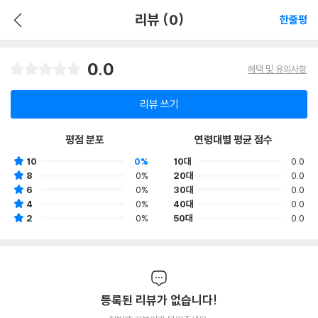
리뷰 (0)
한줄평
0.0
혜택 및 유의사항
리뷰 쓰기
평점 분포
연령대별 평균 점수
10
0%
10대
0.0
8
0%
20대
0.0
6
0%
30대
0.0
4
0%
40대
0.0
2
0%
50대
0.0
등록된 리뷰가 없습니다!