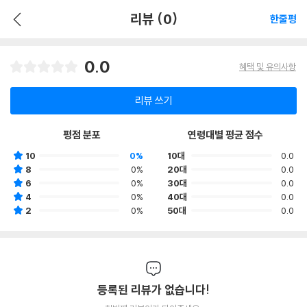
리뷰 (0)
한줄평
0.0
혜택 및 유의사항
리뷰 쓰기
평점 분포
연령대별 평균 점수
10
0%
10대
0.0
8
0%
20대
0.0
6
0%
30대
0.0
4
0%
40대
0.0
2
0%
50대
0.0
등록된 리뷰가 없습니다!