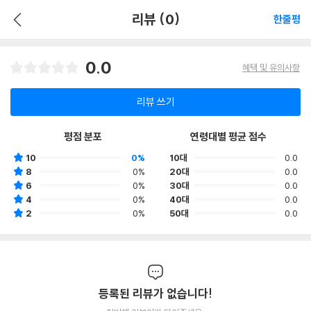
리뷰 (0)
한줄평
0.0
혜택 및 유의사항
리뷰 쓰기
평점 분포
연령대별 평균 점수
10
0%
10대
0.0
8
0%
20대
0.0
6
0%
30대
0.0
4
0%
40대
0.0
2
0%
50대
0.0
등록된 리뷰가 없습니다!