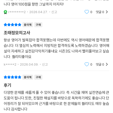
니다 영어 100점을 향한 그날까지 아자자!
r********2
2026.04.27.
신고
0
댓글
0
종이책
구매
조태정모의고사
항상 영어가 발목잡아 합격못했는데 이번에도 역시 영어때문에 합격못했
습니다. 더 열심히 노력해서 지방직은 합격하도록 노력하겠습니다. 영어해
설이 자세하고 실전감각익히기좋네요 시즌3도 나와서 빨리풀어보고 싶습
니다. 퀄리티좋아요
k*****2
2026.04.09.
신고
0
댓글
0
종이책
구매
후기
다양한 문제를 새롭게 풀 수 있어 좋습니다. 즉 시간을 재며 실전연습에 큰
도움이 됩니다.또한, 친절한 해설지를 바탕으로 독학하기에도 좋습니다.단
어정리가 잘 되어있으며 근거를 바탕으로 한 문제들의 퀄리티도 매우 높습
니다.감사합니다