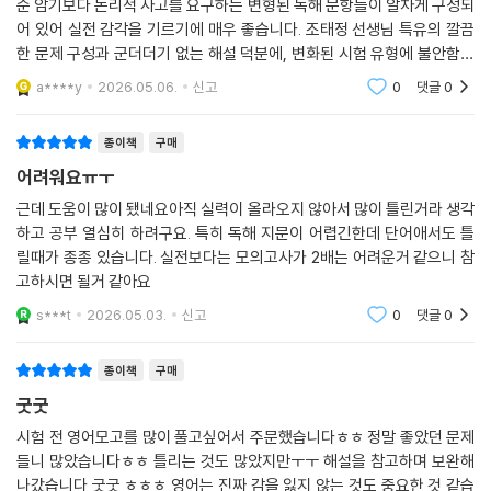
순 암기보다 논리적 사고를 요구하는 변형된 독해 문항들이 알차게 구성되
어 있어 실전 감각을 기르기에 매우 좋습니다. 조태정 선생님 특유의 깔끔
한 문제 구성과 군더더기 없는 해설 덕분에, 변화된 시험 유형에 불안함을
느끼는 수험생들에게 든든한 백신이 되어줄 것입니다.
a****y
2026.05.06.
신고
0
댓글
0
종이책
구매
어려워요ㅠㅜ
근데 도움이 많이 됐네요아직 실력이 올라오지 않아서 많이 틀린거라 생각
하고 공부 열심히 하려구요. 특히 독해 지문이 어렵긴한데 단어애서도 틀
릴때가 종종 있습니다. 실전보다는 모의고사가 2배는 어려운거 같으니 참
고하시면 될거 같아요
s***t
2026.05.03.
신고
0
댓글
0
종이책
구매
굿굿
시험 전 영어모고를 많이 풀고싶어서 주문했습니다ㅎㅎ 정말 좋았던 문제
들니 많았습니다ㅎㅎ 틀리는 것도 많았지만ㅜㅜ 해설을 참고하며 보완해
나갔습니다 굿굿 ㅎㅎㅎ 영어는 진짜 감을 잃지 않는 것도 중요한 것 같습