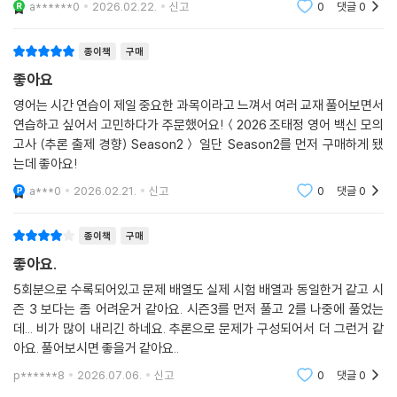
a******0
2026.02.22.
신고
0
댓글
0
종이책
구매
좋아요
영어는 시간 연습이 제일 중요한 과목이라고 느껴서 여러 교재 풀어보면서
연습하고 싶어서 고민하다가 주문했어요!＜2026 조태정 영어 백신 모의
고사 (추론 출제 경향) Season2＞ 일단 Season2를 먼저 구매하게 됐
는데 좋아요!
a***0
2026.02.21.
신고
0
댓글
0
종이책
구매
좋아요.
5회분으로 수록되어있고 문제 배열도 실제 시험 배열과 동일한거 같고 시
즌 3 보다는 좀 어려운거 같아요. 시즌3를 먼저 풀고 2를 나중에 풀었는
데... 비가 많이 내리긴 하네요. 추론으로 문제가 구성되어서 더 그런거 같
아요. 풀어보시면 좋을거 같아요..
p******8
2026.07.06.
신고
0
댓글
0