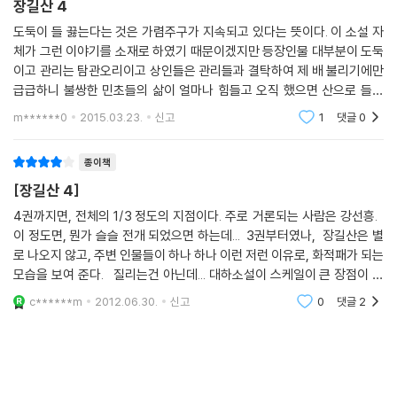
장길산 4
도둑이 들 끓는다는 것은 가렴주구가 지속되고 있다는 뜻이다. 이 소설 자
체가 그런 이야기를 소재로 하였기 때문이겠지만 등장인물 대부분이 도둑
이고 관리는 탐관오리이고 상인들은 관리들과 결탁하여 제 배 불리기에만
급급하니 불쌍한 민초들의 삶이 얼마나 힘들고 오직 했으면 산으로 들어
갔을까 하는 생각에 측은지심이 든다. 첫봉이는 중국 상인과의 밀무역으로
m******0
2015.03.23.
신고
1
댓글
0
넉넉한 살림은
종이책
[장길산 4]
4권까지면, 전체의 1/3 정도의 지점이다. 주로 거론되는 사람은 강선흥.
이 정도면, 뭔가 슬슬 전개 되었으면 하는데... 3권부터였나, 장길산은 별
로 나오지 않고, 주변 인물들이 하나 하나 이런 저런 이유로, 화적패가 되는
모습을 보여 준다. 질리는건 아닌데... 대하소설이 스케일이 큰 장점이 있
는 반면, 등장인물이 많아 종종 집중이 잘 되지 않는다는 것. 특히, 강
c******m
2012.06.30.
신고
0
댓글
2