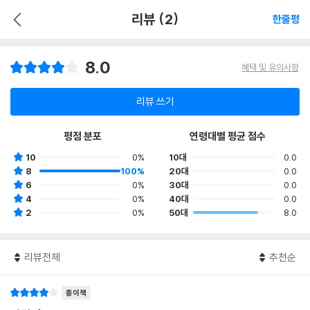
리뷰 (2)
한줄평
8.0
혜택 및 유의사항
리뷰 쓰기
평점 분포
연령대별 평균 점수
10
0%
10대
0.0
8
100%
20대
0.0
6
0%
30대
0.0
4
0%
40대
0.0
2
0%
50대
8.0
리뷰전체
추천순
종이책