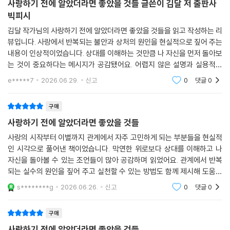
사랑하기 전에 알았더라면 좋았을 것들 글쓴이 김달 저 출판사
빅피시
김달 작가님의 사랑하기 전에 알았더라면 좋았을 것들을 읽고 작성하는 리
뷰입니다. 사랑에서 반복되는 불안과 상처의 원인을 현실적으로 짚어 주는
내용이 인상적이었습니다. 상대를 이해하는 것만큼 나 자신을 먼저 돌아보
는 것이 중요하다는 메시지가 공감됐어요. 어렵지 않은 설명과 실용적인
조언이 많아 연애를 하고 있거나 시작하려는 사람들에게 도움이 될 만한
e*****7
2026.06.29.
신고
0
댓글
0
책이었습니다. 관
구매
사랑하기 전에 알았더라면 좋았을 것들
사랑의 시작부터 이별까지 관계에서 자주 고민하게 되는 부분들을 현실적
인 시각으로 풀어낸 책이었습니다. 막연한 위로보다 상대를 이해하고 나
자신을 돌아볼 수 있는 조언들이 많아 공감하며 읽었어요. 관계에서 반복
되는 실수의 원인을 짚어 주고 실천할 수 있는 방법도 함께 제시해 도움이
되었습니다. 연애를 앞두고 있거나 관계 때문에 고민하는 사람들에게 한
s********g
2026.06.26.
신고
0
댓글
0
번쯤 추천하고 싶은
구매
사랑하기 전에 알았더라면 좋았을 것들