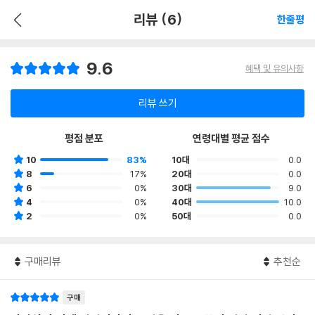
리뷰 (6)
한줄평
9.6
혜택 및 유의사항
리뷰 쓰기
평점 분포
연령대별 평균 점수
10
83%
10대
0.0
8
17%
20대
0.0
6
0%
30대
9.0
4
0%
40대
10.0
2
0%
50대
0.0
구매리뷰
추천순
구매