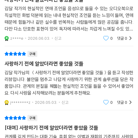
김달 작가의 현실적인 연애 조언을 음성으로 들을 수 있는 오디오북으로
직설적인 화법 덕분에 읽는 내내 현실적인 조언을 듣는 느낌이 들며, 연애
때문에 힘들거나 같은 실수를 반복하는 사람들에게 많은 공감을 줍니다.
다만 다소 단호한 표현이 있어 독자에 따라서는 차갑게 느껴질 수도 있습
니다.
z****e
2026.06.03.
신고
0
댓글
0
구매
사랑하기 전에 알았더라면 좋았을 것들
김달 작가님의 ＜사랑하기 전에 알았더라면 좋았을 것들＞을 듣고 작성한
리뷰입니다. 불안을 멈추고 나답게 사랑하기 위한 관계 솔루션을 담은 작
품입니다. 관계의 본질을 꿰뚫는 현실적인 조언을 들을 수 있어서 좋았어
요. 다시 사랑을 시작해보려는 분들에게 추천해요.
j********z
2026.05.03.
신고
0
댓글
0
구매
[대여] 사랑하기 전에 알았더라면 좋았을 것들
관계를 깊게 만드는 대화 기술, 후회 없는 이별과 재회의 기준까지. 사랑의