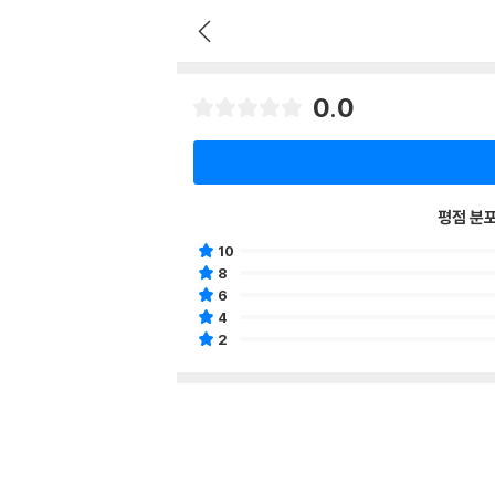
0.0
평점 분
10
8
6
4
2