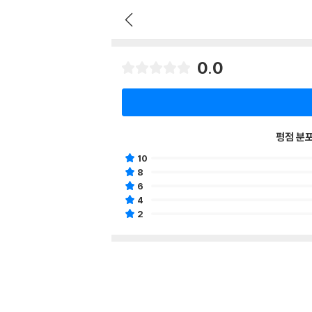
0.0
평점 분
10
8
6
4
2