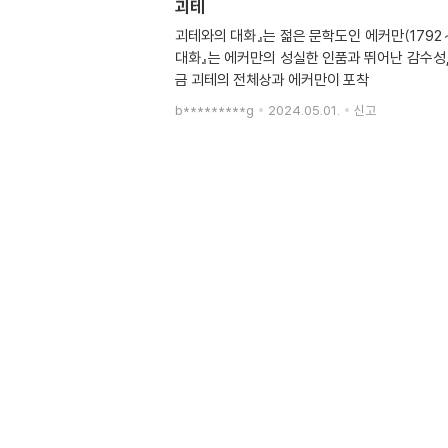
괴테
괴테와의 대화』는 젊은 문학도인 에커만(1792～
대화』는 에커만의 성실한 인품과 뛰어난 감수성,
금 괴테의 전체상과 에커만이 포착
b*********g
2024.05.01.
신고