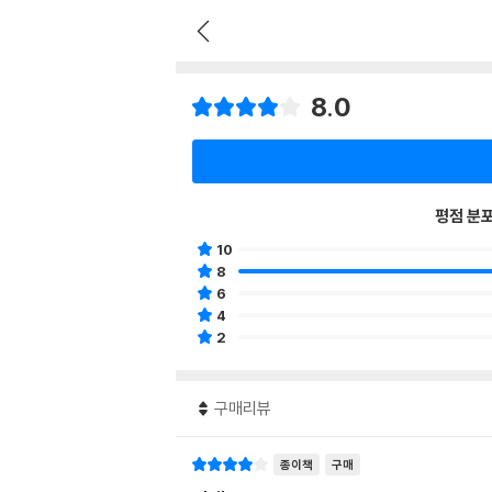
8.0
평점 분
10
8
6
4
2
구매리뷰
종이책
구매