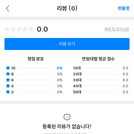
리뷰 (0)
한줄평
0.0
혜택 및 유의사항
리뷰 쓰기
평점 분포
연령대별 평균 점수
10
0%
10대
0.0
8
0%
20대
0.0
6
0%
30대
0.0
4
0%
40대
0.0
2
0%
50대
0.0
등록된 리뷰가 없습니다!