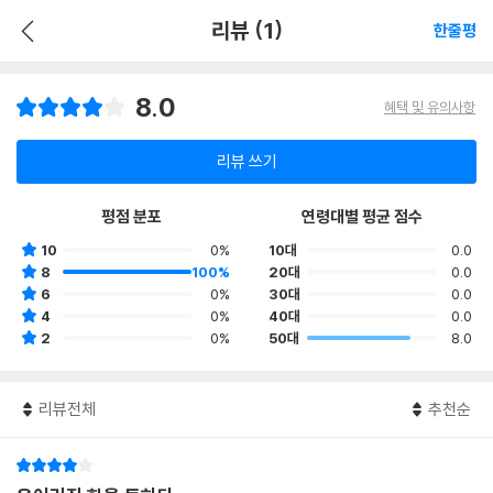
리뷰 (1)
한줄평
8.0
혜택 및 유의사항
리뷰 쓰기
평점 분포
연령대별 평균 점수
10
0%
10대
0.0
8
100%
20대
0.0
6
0%
30대
0.0
4
0%
40대
0.0
2
0%
50대
8.0
리뷰전체
추천순