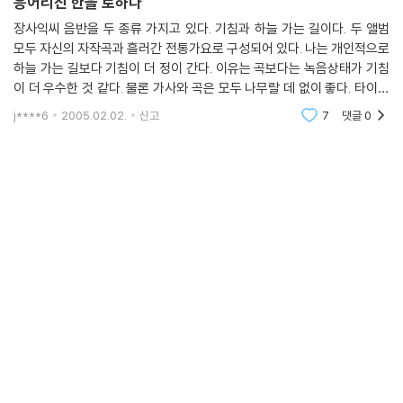
응어리진 한을 토하다
장사익씨 음반을 두 종류 가지고 있다. 기침과 하늘 가는 길이다. 두 앨범
모두 자신의 자작곡과 흘러간 전통가요로 구성되어 있다. 나는 개인적으로
하늘 가는 길보다 기침이 더 정이 간다. 이유는 곡보다는 녹음상태가 기침
이 더 우수한 것 같다. 물론 가사와 곡은 모두 나무랄 데 없이 좋다. 타이틀
곡 기침에 기침은 언제나 찾아오는 환장할 놈이다. 그렇지만 정작 노래하
j****6
2005.02.02.
신고
7
댓글
0
고 싶은