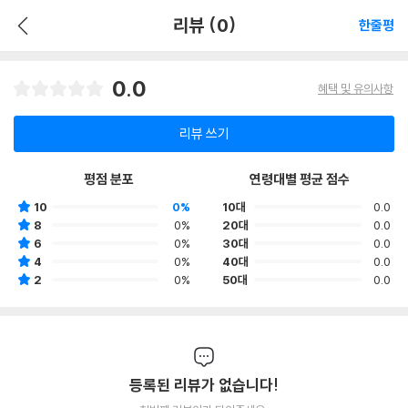
리뷰 (0)
한줄평
0.0
혜택 및 유의사항
리뷰 쓰기
평점 분포
연령대별 평균 점수
10
0%
10대
0.0
8
0%
20대
0.0
6
0%
30대
0.0
4
0%
40대
0.0
2
0%
50대
0.0
등록된 리뷰가 없습니다!