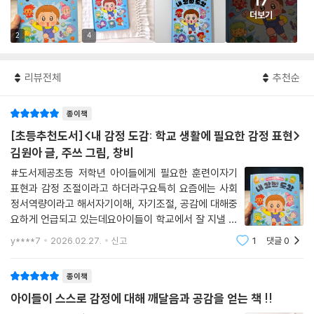
17
더보기
2
4
리뷰전체
추천순
종이책
[초등추천도서]<내 감정 도감: 학교 생활에 필요한 감정 표현>
김원아 글, 주쓰 그림, 창비
#도서제공초등 저학년 아이들에게 필요한 훈련이자기
표현과 감정 조절이라고 하더라구요특히 요즘에는 사회
정서역량이라고 해서자기이해, 자기조절, 공감에 대해중
요하게 언급되고 있는데요아이들이 학교에서 잘 지낼 수
있는 기반은학교생활에 안정감을 느끼고건강한 친구 관
y****7
2026.02.27.
신고
1
댓글
0
계를 만드는 것이라고 해요초등학교 교사이자 동화작가
인 김원아 선생님께서교실에서 흔히 겪는 여러 상황들을
종이책
아이들이 스스로 감정에 대해 깨달음과 공감을 얻는 책 !!