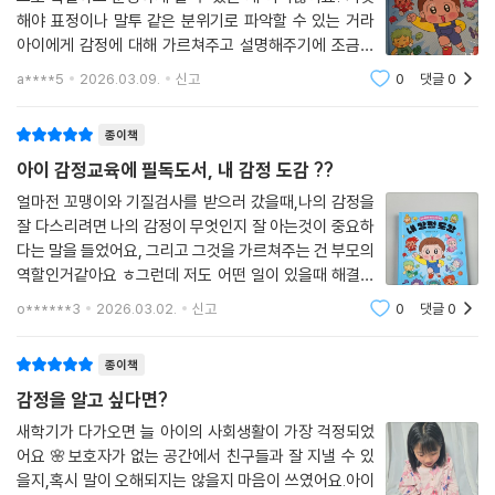
해야 표정이나 말투 같은 분위기로 파악할 수 있는 거라
아이에게 감정에 대해 가르쳐주고 설명해주기에 조금은
어려운 점이 있었어요. 그런데 이 책은 여러감정들을 쉽
a****5
2026.03.09.
신고
0
댓글
0
게 쉽게 상황에 빗대어 알려주고 있어요.예를 "슬프다"라
는 감정에 대해서는 친구들은 다 잘하는대 나
종이책
아이 감정교육에 필독도서, 내 감정 도감 ??
얼마전 꼬맹이와 기질검사를 받으러 갔을때,나의 감정을
잘 다스리려면 나의 감정이 무엇인지 잘 아는것이 중요하
다는 말을 들었어요, 그리고 그것을 가르쳐주는 건 부모의
역할인거같아요 ㅎ그런데 저도 어떤 일이 있을때 해결책
위주로 생각하지 제 감정을 드러내거나 생각해본적이 잘
o******3
2026.03.02.
신고
0
댓글
0
없어서 간단한 일인데도 어렵더라구요 ! 이 책은 이런 모
든 이들의 고민을 해결해 줄 책이랍니다.
종이책
감정을 알고 싶다면?
새학기가 다가오면 늘 아이의 사회생활이 가장 걱정되었
어요 🌸보호자가 없는 공간에서 친구들과 잘 지낼 수 있
을지,혹시 말이 오해되지는 않을지 마음이 쓰였어요.아이