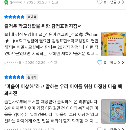
g****g
2026.02.26.
신고
0
댓글
0
"발표할 때 떨리는 마음"이 아이들에게는 얼마나 큰 사건
인지 이 책을 보며 다시 한번 느꼈습니다. 단
종이책
즐거운 학교생활을 위한 감정표현지침서
📖[내 감정 도감]✍🏻글_김원아🎨그림_주쓰📚 @chan
gbi_jr⭐️학교생활에 필요한 감정표현⭐️학교생활이 편안
해지는 비밀⭐️교실에서 만나는 20가지 감정“나 이런 적
있다!”곧있으면 시작되는 새학년 새학기!즐거운 학교생
활을 위해 필요한 감정표현들을리원이와 여러감정들을
p******9
2026.02.26.
신고
0
댓글
0
살펴보고 체크하며 읽어보았습니다.칭찬을 들으면 기쁘
고, 혼이나면 슬프고,운동을 잘하면 뿌듯하
종이책
"마음이 이상해"라고 말하는 우리 아이를 위한 다정한 마음 백
과사전
출판사로부터 도서를 제공받아 솔직하게 쓴 리뷰입니다.
6살 아이를 키우며 가장 어려웠던 건 아이의 복잡해진 마
음을 읽어주는 일이었습니다. "마음이 그냥 이상해"라고
말하는 아이에게 어떤 말을 해줘야 할지 막막할 때 이 책
을 만났습니다.『내 감정 도감』은 감정을 마치 식물이나 곤
y*****1
2026.02.26.
신고
0
댓글
0