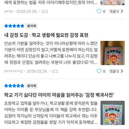
에게 표현하는 법을 자주 이야기해주었지만,정작 아이는
자신이 느끼는 감정이 무엇인지 모를 때가 많았어요 😢답
a**a
2026.02.26.
신고
0
댓글
0
답함은 소리로, 속상함은 짜증으로 나오더라고요.그래서
더 와닿았던 책 📘내 감정 도감 💛학교
종이책
내 감정 도감 : 학교 생활에 필요한 감정 표현
단순히 기분을 알려주는 것이 아니라상황에 따라 느꼈던
기분이 어떤 감정인지 알고,어떻게 표현해야 하는지도 알
려주는 책이다.단순히 좋고 나쁘고를 나누지 않고,각 감정
에 장점과 단점도 알려주는 부분이 너무 좋았다🤭'이런
적 있다, 없다'로 학교에서아이들이 마주할 상황이 그려져
h*******2
2026.02.26.
신고
0
댓글
0
있어서아이의 입장에서 스스로 자신의 감정이어떤 것이
었는지 생각할 수 있게 해준다.그림과 설명
종이책
학교 가기 싫다던 아이의 마음을 읽어주는 '감정 백과사전'
초등학교 입학을 앞두거나, 학교생활 중에 문득문득 힘들
어하는 아이를 둔 부모님들께 이 책을 강력 추천합니다.
김원아 작가님의 신작답게 아이들이 학교에서 겪는 아주
미묘하고 복잡한 감정들을 정말 기가 막히게 포착해냈네
요.어른 눈에는 별거 아닌 "급식 반찬이 싫은 마음"이나