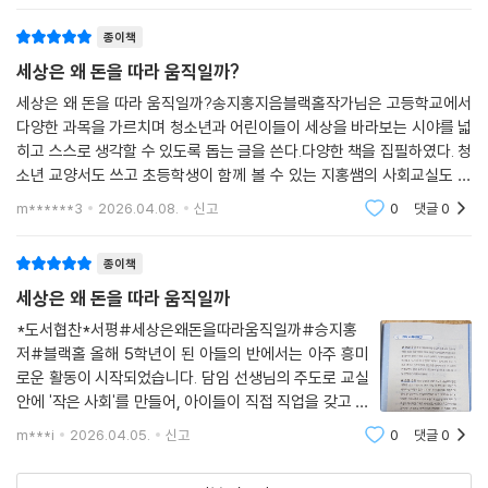
누고, 사용하는 모든 활동을 의미합니다.
종이책
세상은 왜 돈을 따라 움직일까?
세상은 왜 돈을 따라 움직일까?송지홍지음블랙홀작가님은 고등학교에서
다양한 과목을 가르치며 청소년과 어린이들이 세상을 바라보는 시야를 넓
히고 스스로 생각할 수 있도록 돕는 글을 쓴다.다양한 책을 집필하였다. 청
소년 교양서도 쓰고 초등학생이 함께 볼 수 있는 지홍쌤의 사회교실도 집
필하고 있다.➡️아이들의 생각하는 마음이 너무나 고마운 작가님이다.세상
m******3
2026.04.08.
신고
0
댓글
0
은 매일 경제가 돌
종이책
세상은 왜 돈을 따라 움직일까
*도서협찬*서평#세상은왜돈을따라움직일까#승지홍
저#블랙홀 올해 5학년이 된 아들의 반에서는 아주 흥미
로운 활동이 시작되었습니다. 담임 선생님의 주도로 교실
안에 '작은 사회'를 만들어, 아이들이 직접 직업을 갖고 주
급을 받아 경제 활동을 하는 것이죠.처음 주급을 받았을
m***i
2026.04.05.
신고
0
댓글
0
때, 아들은 세상을 다 가진 표정이었어요. 하지만 문제는
그 이후였습니다. 학교에서 번 소중한(?) 돈은 지