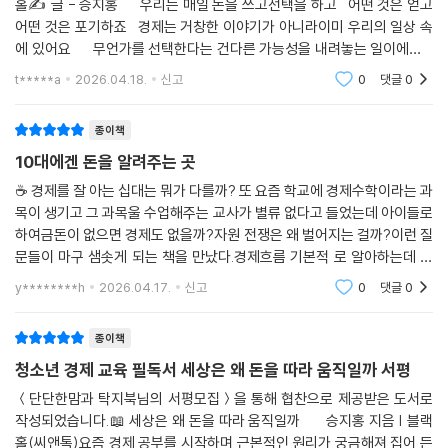
홀✍️ 글 - 승지홍⠀⠀우리는 매일 돈을 쓰고선택을 하고⠀어떤 것은 얻고
어떤 것은 포기하죠⠀경제는 거창한 이야기가 아니라이미 우리의 일상 속
에 있어요⠀⠀무언가를 선택한다는 건다른 가능성을 내려놓는 일이에요⠀
그것을 ‘기회비용’이라고 하죠⠀포기하게 되는 것을 생각하면결국 더 중요
t*****a
2026.04.18.
신고
0
댓글
0
해지는 건⠀'나
종이책
10대에겐 돈을 알려주는 곳
☕️ 경제를 잘 아는 십대는 뭐가 다를까? 또 요즘 학교에 경제수학이라는 과
목이 생기고 그 과목울 수업해주는 교사가 별류 없다고 들었는데 아이들로
하여금돈이 없으면 경제도 없을까?자원 전쟁은 왜 벌어지는 걸까?이런 질
문들이 마구 샘솟게 되는 책을 만났다.경제흐름 기본적 로 알아하는데 아
이들에겐 쉽고 재밌고 탁월한 책.
y********h
2026.04.17.
신고
0
댓글
0
종이책
청소년 경제 교육 필독서 세상은 왜 돈을 따라 움직일까 서평
＜단단한맘과 탁지북님의 서평모집＞을 통해 협찬으로 제공받은 도서로
작성되었습니다.📖 세상은 왜 돈을 따라 움직일까 승지홍 지음 | 블랙
홀(씨앤톡)요즘 경제 공부를 시작하며 근본적인 원리가 궁금해져 집어 든