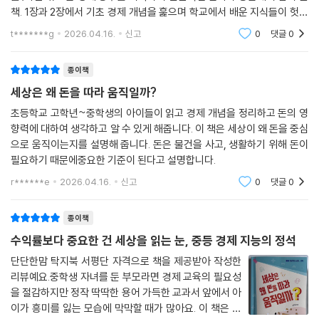
책. 1장과 2장에서 기초 경제 개념을 훑으며 학교에서 배운 지식들이 헛되
지 않았음에 안도하며 가벼운 마음으로 시작했다. 마치 옆에서 친절하게
t*******g
2026.04.16.
신고
0
댓글
0
과외를 해주는
종이책
세상은 왜 돈을 따라 움직일까?
초등학교 고학년~중학생의 아이들이 읽고 경제 개념을 정리하고 돈의 영
향력에 대하여 생각하고 알 수 있게 해줍니다. 이 책은 세상이 왜 돈을 중심
으로 움직이는지를 설명해 줍니다. 돈은 물건을 사고, 생활하기 위해 돈이
필요하기 때문에중요한 기준이 된다고 설명합니다.
r******e
2026.04.16.
신고
0
댓글
0
종이책
수익률보다 중요한 건 세상을 읽는 눈, 중등 경제 지능의 정석
단단한맘 탁지북 서평단 자격으로 책을 제공받아 작성한
리뷰예요.중학생 자녀를 둔 부모라면 경제 교육의 필요성
을 절감하지만 정작 딱딱한 용어 가득한 교과서 앞에서 아
이가 흥미를 잃는 모습에 막막할 때가 많아요. 이 책은 현