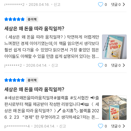
직 고등학교 사회 교사인 저자가 아이들의 눈높이에서 삶
r********2
2026.04.16.
신고
0
댓글
0
의 문법으로서의 경제를 다정하게 풀어낸 훌륭한 가이드
북이에요.가장 만족스러운 점은 구성의 치밀
종이책
세상은 왜 돈을 따라 움직일까?
＜세상은 왜 돈을 따라 움직일까?＞막연하게 어렵게만
느껴졌던 경제 이야기였는데,이 책을 읽으면서 생각보다
훨씬 쉽게 다가올 수 있었다.읽으면서 가장 좋았던 점은
아이들도 이해할 수 있을 만큼 쉽게 설명되어 있다는 점이
었다.경제 책이라고 하면 어렵고 딱딱한 느낌이 강한데,이
j*******2
2026.04.14.
신고
0
댓글
0
책은 눈높이에 맞춰 풀어줘서 부담 없이 술술 읽히는 게
참 좋았습니다.👉 지식 + 해시태그 정리도
종이책
세상은 왜 돈을 따라 움직일까?
#세상은왜돈을따라움직일까#블랙홀 #도서협찬 📢출
판사로부터 책을 제공받아 작성한 리뷰입니다📢📖 ＜ 세
상은 왜 돈을 따라 움직일까? ＞🖊️ 송지홍🏷 블랙홀 202
6. 2. 23 “경제” 란 무엇이라고 생각하세요?저는 돈과
관련된 활동이라는 생각을가장 먼저 했었는데요. 경제
p**********4
2026.04.14.
신고
0
댓글
0
는우리가 살아가면서 필요한 물건과 서비스를만들고, 나