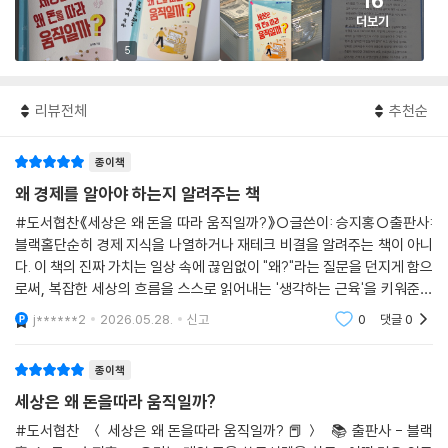
16
더보기
5
리뷰전체
추천순
종이책
왜 경제를 알아야 하는지 알려주는 책
#도서협찬《세상은 왜 돈을 따라 움직일까?》○글쓴이: 승지홍○출판사:
블랙홀단순히 경제 지식을 나열하거나 재테크 비결을 알려주는 책이 아니
다. 이 책의 진짜 가치는 일상 속에 끊임없이 "왜?"라는 질문을 던지게 함으
로써, 복잡한 세상의 흐름을 스스로 읽어내는 '생각하는 근육'을 키워준다
는 데 있다.이 책은 교과서 속 지식들을 현실의 뉴스와 우리의 실제 삶 속으
j******2
2026.05.28.
신고
0
댓글
0
로 생생하게
종이책
세상은 왜 돈을따라 움직일까?
#도서협찬⠀＜ 세상은 왜 돈을따라 움직일까? 📕＞⠀📚 출판사 - 블랙