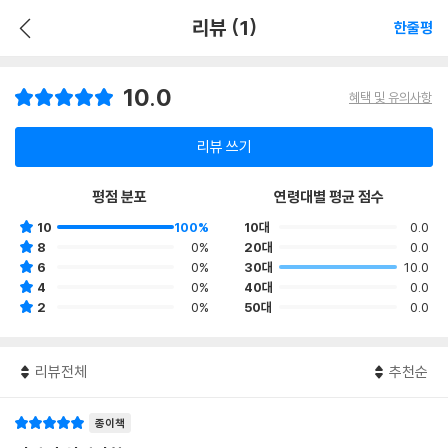
리뷰 (1)
한줄평
10.0
혜택 및 유의사항
리뷰 쓰기
평점 분포
연령대별 평균 점수
10
100%
10대
0.0
8
0%
20대
0.0
6
0%
30대
10.0
4
0%
40대
0.0
2
0%
50대
0.0
리뷰전체
추천순
종이책