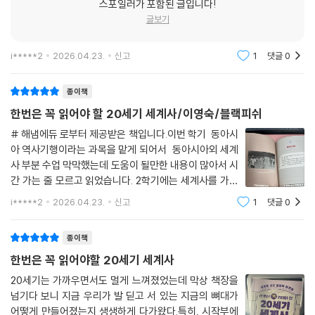
스포일러가 포함된 글입니다!
글보기
i*****2
2026.04.23.
신고
1
댓글
0
종이책
한번은 꼭 읽어야 할 20세기 세계사/이영숙/블랙피쉬
# 해냄에듀 로부터 제공받은 책입니다.이번 학기 동아시
아 역사기행이라는 과목을 맡게 되어서 동아시아외 세계
사 부분 수업 막막했는데 도움이 될만한 내용이 많아서 시
간 가는 줄 모르고 읽었습니다. 2학기에는 세계사를 가르
치게 되었는데 정말 도움이 많이 될듯해요. 2학기에는 세
i*****2
2026.04.23.
신고
1
댓글
0
계사 관련 책 읽기를 할 건데 학생들에게 강추 할 책입니
다. 그동안 몰랐던 사실을 알게 되었습니다
종이책
한번은 꼭 읽어야할 20세기 세계사
20세기는 가까우면서도 멀게 느껴졌었는데 막상 책장을
넘기다 보니 지금 우리가 발 딛고 서 있는 지금의 뼈대가
어떻게 만들어졌는지 생생하게 다가왔다.특히, 시작부에