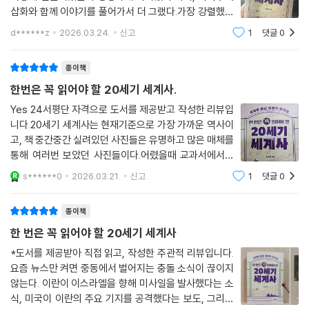
삽화와 함께 이야기를 풀어가서 더 그랬다.가장 강렬했던
부분은 역시 혁명의 아이콘 체 게바라의 이야기였닼 낭만
d******z
2026.03.24.
신고
1
댓글
0
과 뜨거운 열정 사이를 거침없이 가로질렀던 그의 생애를
따라가다 보니, 과연 나는 무엇을 위해 살
종이책
한번은 꼭 읽어야 할 20세기 세계사.
Yes 24서평단 자격으로 도서를 제공받고 작성한 리뷰입
니다.20세기 세계사는 현재기준으로 가장 가까운 역사이
고, 책 중간중간 실려있던 사진들은 유명하고 많은 매체를
통해 여러번 보았던 사진들이다.어렸을때 교과서에서도
보고 뉴스에서도 봤던 기억들이 나니 책을 읽으면서 집중
s******0
2026.03.21.
신고
1
댓글
0
도가 높았다.세계대전을 두번이나 치렀지만 아직도 세계
곳곳에서 현재까지도 분쟁이 끊이지 않고 있는
종이책
한 번은 꼭 읽어야 할 20세기 세계사
*도서를 제공받아 직접 읽고, 작성한 주관적 리뷰입니다.
요즘 뉴스만 켜면 중동에서 벌어지는 충돌 소식이 끊이지
않는다. 이란이 이스라엘을 향해 미사일을 발사했다는 소
식, 미국이 이란의 주요 기지를 공격했다는 보도, 그리고