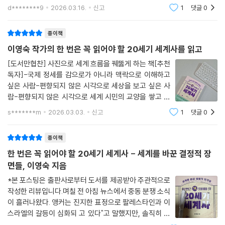
민간인 피해를 두고 서로 책임을 떠넘기는 이야기까지. 하
d********9
2026.03.16.
신고
1
댓글
0
루도 조용할 날이 없는 국제 정세를 보며 세계가 얼마나
복잡하게 얽혀 있는지 새삼 실감하게 된
종이책
이영숙 작가의 한 번은 꼭 읽어야 할 20세기 세계사를 읽고
[도서만협찬] 사진으로 세계 흐름을 꿰뚫게 하는 책[추천
독자]-국제 정세를 감으로가 아니라 맥락으로 이해하고
싶은 사람-편향되지 않은 시각으로 세상을 보고 싶은 사
람-편향되지 않은 시각으로 세계 시민의 교양을 쌓고 싶
은 사람-자녀와 세계사를 함께 공부하고 싶은 사람-교양
s*******m
2026.03.03.
신고
1
댓글
0
은 쌓고 싶지만 두꺼운 역사서는 부담스러운 사람세상이
왜 이렇게 흘러가는 걸까? 뉴스를 보다보면 궁금
종이책
한 번은 꼭 읽어야 할 20세기 세계사 - 세계를 바꾼 결정적 장
면들, 이영숙 지음
*본 포스팅은 출판사로부터 도서를 제공받아 주관적으로
작성한 리뷰입니다.며칠 전 아침 뉴스에서 중동 분쟁 소식
이 흘러나왔다. 앵커는 진지한 표정으로 팔레스타인과 이
스라엘의 갈등이 심화되 고 있다"고 말했지만, 솔직히 나
는 그 갈등의 뿌리가 무엇인지 제대로 알지 못했다. 그저