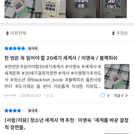
38
스포일러
포함
더보기
3
5
리뷰전체
추천순
종이책
한 번은 꼭 읽어야 할 20세기 세계사 / 이영숙 / 블랙피쉬
#한번은꼭읽어야할20세기세계사 #이영숙 #세계사 #
세계문화 #20세기결정적장면 #역사 #수행평가추천도
서 #청소년 @blackfish_book #블랙피쉬 출판사로
부터 #도서제공 을 받아 자유롭게 작성한 리뷰입니
다 + 독서 동기 ‘20세기 세계사’를 논하는 책이기에 “이
k****t
2026.03.07.
신고
4
댓글
0
시절의 정치, 외교, 군사적 사안들을 관계적 차원에서 인
과적 차원에서 깊이 이해하기 위해 필요한 정보”가 담긴
종이책
책이라고
[서평/리뷰] 청소년 세계사 책 추천 : 이영숙 『세계를 바꾼 결정
적 장면들』