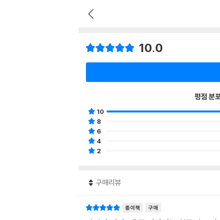
10.0
평점 분
10
8
6
4
2
구매리뷰
종이책
구매