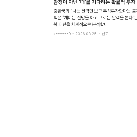
감정이 아닌 '때'를 기다리는 확률적 투자
강환국의 『나는 달력만 보고 주식투자한다는 불확
책은 "개미는 전망을 하고 프로는 달력을 본다"는
복 패턴을 체계적으로 분석합니
k******9
2026.03.25.
신고