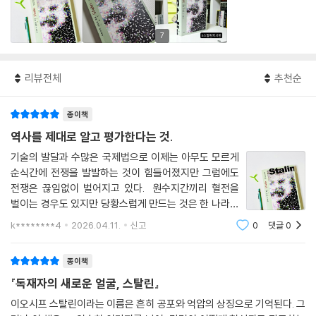
7
리뷰전체
추천순
종이책
역사를 제대로 알고 평가한다는 것.
기술의 발달과 수많은 국제법으로 이제는 아무도 모르게
순식간에 전쟁을 발발하는 것이 힘들어졌지만 그럼에도
전쟁은 끊임없이 벌어지고 있다.⠀원수지간끼리 혈전을
벌이는 경우도 있지만 당황스럽게 만드는 것은 한 나라의
내부 결속을 위해 해외로 국민들의 시선을 돌리기 위해 벌
k********4
2026.04.11.
신고
0
댓글
0
이는 전쟁이다.주로 독재자가 존재하는 사회주의 국가에
서 볼 수 있는 현상인데 마찬가지로 시대가 변
종이책
『독재자의 새로운 얼굴, 스탈린』
이오시프 스탈린이라는 이름은 흔히 공포와 억압의 상징으로 기억된다. 그