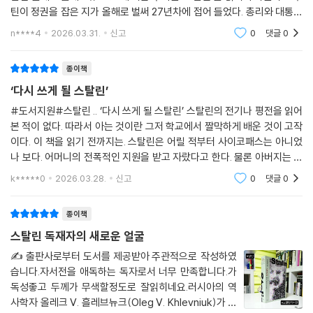
틴이 정권을 잡은 지가 올해로 벌써 27년차에 접어 들었다. 총리와 대통령
을 번갈아하고 법을 바꾸며 그는 계속 그 자리에서 통치중이다. 설상가상
n****4
2026.03.31.
신고
0
댓글
0
으
종이책
‘다시 쓰게 될 스탈린’
#도서지원#스탈린 .. ‘다시 쓰게 될 스탈린’ 스탈린의 전기나 평전을 읽어
본 적이 없다. 따라서 아는 것이란 그저 학교에서 짤막하게 배운 것이 고작
이다. 이 책을 읽기 전까지는. 스탈린은 어릴 적부터 사이코패스는 아니었
나 보다. 어머니의 전폭적인 지원을 받고 자랐다고 한다. 물론 아버지는 폭
력적이었고 무능했다지만... 그런 환경은 당시에 별로 특별한 건 아니었다
k*****0
2026.03.28.
신고
0
댓글
0
한다. 우리
종이책
스탈린 독재자의 새로운 얼굴
✍️ 출판사로부터 도서를 제공받아 주관적으로 작성하였
습니다.자서전을 애독하는 독자로서 너무 만족합니다.가
독성좋고 두께가 무색할정도로 잘읽히네요.러시아의 역
사학자 올레크 V. 흘레브뉴크(Oleg V. Khlevniuk)가 집