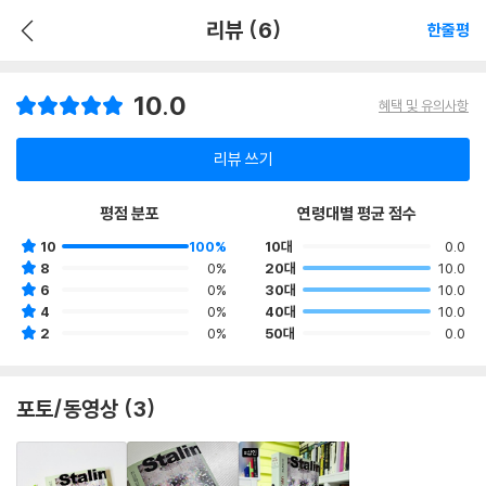
리뷰 (6)
한줄평
10.0
혜택 및 유의사항
리뷰 쓰기
평점 분포
연령대별 평균 점수
10
100%
10대
0.0
8
0%
20대
10.0
6
0%
30대
10.0
4
0%
40대
10.0
2
0%
50대
0.0
포토/동영상 (3)