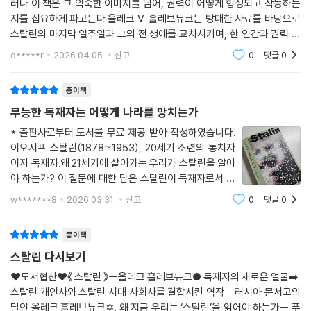
러나 이 책은 그 익숙한 이미지를 넘어, 권력이 어떻게 형성되고 작동하는
지를 집요하게 파고든다.올레크 V. 흘레브뉴크는 방대한 사료를 바탕으로
스탈린의 마지막 일주일과 그의 전 생애를 교차시키며, 한 인간과 권력 시
스템이 어떻게 맞물리는지를 보여준다. 그 과정에서 드러나는 것은 ‘특별
d*****r
2026.04.05.
신고
0
댓글
0
한 괴물’이 아
종이책
무능한 독재자는 어떻게 나라를 망치는가
* 출판사로부터 도서를 무료 제공 받아 작성하였습니다.
이오시프 스탈린(1878~1953), 20세기 소련의 통치자
이자 독재자.왜 21세기에 살아가는 우리가 스탈린을 알아
야 하는가? 이 질문에 대한 답은 스탈린이 독재자로서 성
장하게 된 과정과 스탈린에 대한 작가의 평가를 통해 찾을
w*******8
2026.03.31.
신고
0
댓글
0
수 있다.역사연구원이자 ＜스탈린＞의 작가인 홀레브뉴
크는 이 책을 집필하기 위해 (어쩌면 집필을 생각하
종이책
스탈린 다시보기
❤️도서협찬❤️《 스탈린 》ㅡ올레크 흘레브뉴크● 독재자의 새로운 얼굴➡️.
스탈린 개인사와 스탈린 시대 사회사를 결합시킨 역작 - 러시아 문서고의
달인 올레크 흘레브뉴크✡️. 왜 지금 우리는 ‘스탈린’을 읽어야 하는가ㅡ 푸