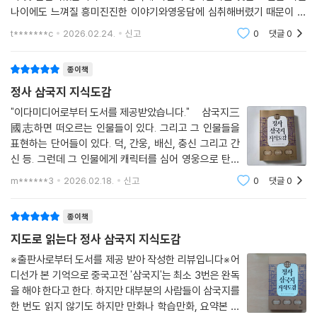
나이에도 느껴질 흥미진진한 이야기와영웅담에 심취해버렸기 때문이 아
닌가 생각합니다. 어느덧 아저씨소리를 듣는 나이가되어버린 지금 나는 어
t*******c
2026.02.24.
신고
0
댓글
0
떤 삶을 살아왔나 돌아보
종이책
정사 삼국지 지식도감
"이다미디어로부터 도서를 제공받았습니다." 삼국지三
國志하면 떠오르는 인물들이 있다. 그리고 그 인물들을
표현하는 단어들이 있다. 덕, 간웅, 배신, 충신 그리고 간
신 등. 그런데 그 인물에게 캐릭터를 심어 영웅으로 탄생
시켜 준 것은 세월이었고 사람이었다. 그리고 그 세월의
m******3
2026.02.18.
신고
0
댓글
0
합에 상상의 날개를 단 사람이 나관중이다. 친숙한 소설
나관중의 《삼국지연의三國志演義》 속 이야
종이책
지도로 읽는다 정사 삼국지 지식도감
※출판사로부터 도서를 제공 받아 작성한 리뷰입니다※어
디선가 본 기억으로 중국고전 '삼국지'는 최소 3번은 완독
을 해야 한다고 한다. 하지만 대부분의 사람들이 삼국지를
한 번도 읽지 않기도 하지만 만화나 학습만화, 요약본 등