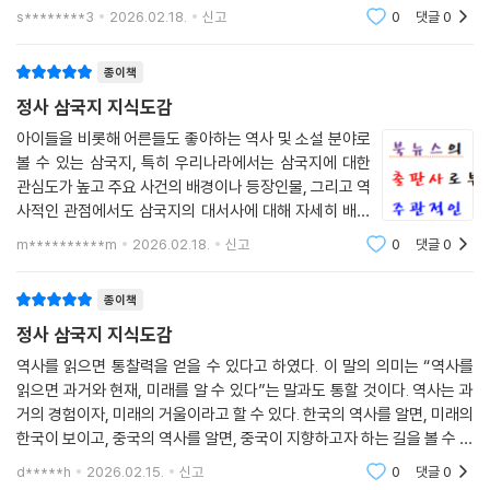
의 형태로 읽어본 사람도 많다. 그 중에 삼국지 마니아들
s********3
2026.02.18.
신고
0
댓글
0
도 많을 것이다. ＜지도로 읽는다 정사 삼국지 지식도감
＞가 바로 삼국지 마니아들을 위한 도감이
종이책
정사 삼국지 지식도감
아이들을 비롯해 어른들도 좋아하는 역사 및 소설 분야로
볼 수 있는 삼국지, 특히 우리나라에서는 삼국지에 대한
관심도가 높고 주요 사건의 배경이나 등장인물, 그리고 역
사적인 관점에서도 삼국지의 대서사에 대해 자세히 배우
고자 하는 분들도 많은 현실에서 이 책은 새로운 관점에서
m**********m
2026.02.18.
신고
0
댓글
0
정사 삼국지에 대해 표현하고 있어서 새롭게 다가오는 책
이다. 특히 지도 및 지정학을 통해 다양한
종이책
정사 삼국지 지식도감
역사를 읽으면 통찰력을 얻을 수 있다고 하였다. 이 말의 의미는 “역사를
읽으면 과거와 현재, 미래를 알 수 있다”는 말과도 통할 것이다. 역사는 과
거의 경험이자, 미래의 거울이라고 할 수 있다. 한국의 역사를 알면, 미래의
한국이 보이고, 중국의 역사를 알면, 중국이 지향하고자 하는 길을 볼 수 있
다. 그리고 세계사를 알면, 당연히 세계로 가는 길을 볼 수 있을 것이다. 이
d*****h
2026.02.15.
신고
0
댓글
0
것이