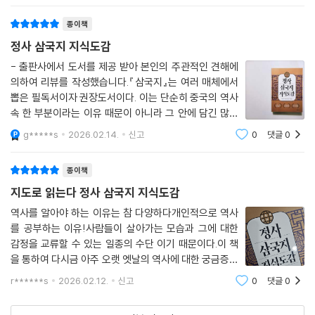
종이책
정사 삼국지 지식도감
- 출판사에서 도서를 제공 받아 본인의 주관적인 견해에
의하여 리뷰를 작성했습니다.『삼국지』는 여러 매체에서
뽑은 필독서이자 권장도서이다. 이는 단순히 중국의 역사
속 한 부분이라는 이유 때문이 아니라 그 안에 담긴 많은
인물들의 관계 속 정치, 전략 등을 배울 수 있기 때문이
g*****s
2026.02.14.
신고
0
댓글
0
다. 그런데 그 분량이 상당하고 등장인물도 상당히 많고
무엇보다도 그 인물 간의 관계도가 상당히
종이책
지도로 읽는다 정사 삼국지 지식도감
역사를 알아야 하는 이유는 참 다양하다개인적으로 역사
를 공부하는 이유!사람들이 살아가는 모습과 그에 대한
감정을 교류할 수 있는 일종의 수단 이기 때문이다.이 책
을 통하여 다시금 아주 오랫 엣날의 역사에 대한 궁금증이
일게 되었다.그것도 지금으로부터 몇 백년 전의 아시아 역
r******s
2026.02.12.
신고
0
댓글
0
사에 대하여 말이다.책은 한가지 물음으로 시작된다삼국
지역사를 다시금 성인이 되어서 돌아본다.바