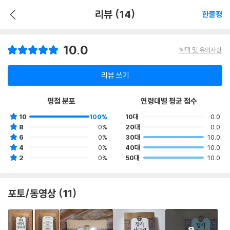
리뷰 (14)
한줄평
10.0
혜택 및 유의사항
리뷰 쓰기
평점 분포
연령대별 평균 점수
10
100%
10대
0.0
8
0%
20대
0.0
6
0%
30대
10.0
4
0%
40대
10.0
2
0%
50대
10.0
포토/동영상 (11)