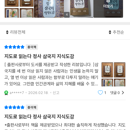
8
더보기
4
리뷰전체
추천순
종이책
지도로 읽는다 정사 삼국지 지식도감
[ 출판사로부터 도서를 제공받고 작성한 리뷰입니다. ]삼
국지를 세 번 이상 읽지 않은 사람과는 인생을 논하지 말
고, 열 번 이상 읽은 사람과는 함부로 다투지 말라는 얘기
가 있어요. 그만큼 인간관계와 삶의 지혜를 배울 수 있는
인생 교과서라는 의미일 텐데, 아무리 훌륭한 교훈을 담고
a*****7
2026.02.18.
신고
1
댓글
0
있어도 재미가 없었더라면 인기를 누리진 못했을 거예요.
우리에게 익숙한 스토리는 나관중이
종이책
지도로 읽는다 정사 삼국지 지식도감
*출판사로부터 책을 제공받았으나 최대한 솔직하게 작성했습니다. 지도