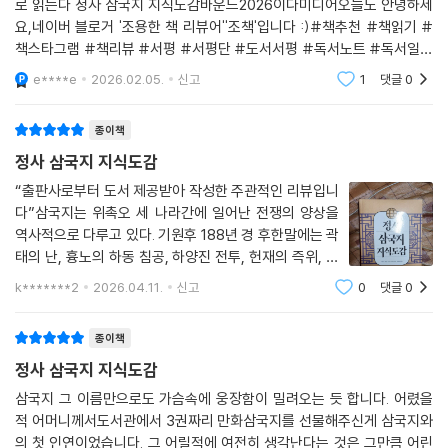
로 읽는다 정사 삼국지 지식도감바운드2026이다미디어오늘도 안녕하세
요,네이버 블로거 '조용한 책 리뷰어''조책'입니다 :)#책추천 #책읽기 #
책스타그램 #책리뷰 #서평 #서평단 #도서서평 #독서노트 #독서일기
#독서 #서평 #서평단 #신간소개 #정사삼국지지식도감 #바운드 #이
e****e
2026.02.05.
신고
1
댓글
0
다미디어 삼국지를 여러 번 읽어왔지만
종이책
정사 삼국지 지식도감
“출판사로부터 도서 제공받아 작성한 주관적인 리뷰입니
다”삼국지는 위촉오 세 나라간에 일어난 전쟁의 양상을
역사적으로 다루고 있다. 기원후 188년 경 후한말에는 곽
태의 난, 흉노의 하동 침공, 하양진 전투, 헌재의 즉위, 마
싱의 반란, 흉노의 내홍, 공손찬의 장순을 격파, 오환 구력
k*******2
2026.04.11.
신고
0
댓글
0
거의 투항이 이어진다. 이로 인해 189년 4월 십상시의 난
이 일어나게 된다. 이런 역사적 사건들은
종이책
정사 삼국지 지식도감
삼국지 그 이름만으로도 가슴속에 웅장함이 밀려오는 듯 합니다. 어렸을
적 어머니께서도서관에서 3권짜리 만화삼국지를 선물해주신게 삼국지와
의 첫 인연이었습니다. 그 어릴적에 여전히 생각난다는 것은 그만큼 어린