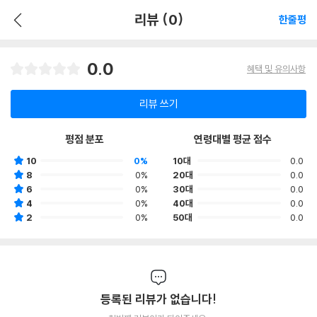
리뷰 (0)
한줄평
0.0
혜택 및 유의사항
리뷰 쓰기
평점 분포
연령대별 평균 점수
10
0%
10대
0.0
8
0%
20대
0.0
6
0%
30대
0.0
4
0%
40대
0.0
2
0%
50대
0.0
등록된 리뷰가 없습니다!