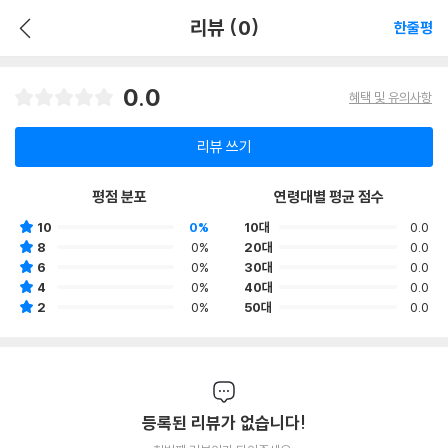
리뷰 (0)
한줄평
0.0
혜택 및 유의사항
리뷰 쓰기
평점 분포
연령대별 평균 점수
10
0%
10대
0.0
8
0%
20대
0.0
6
0%
30대
0.0
4
0%
40대
0.0
2
0%
50대
0.0
등록된 리뷰가 없습니다!