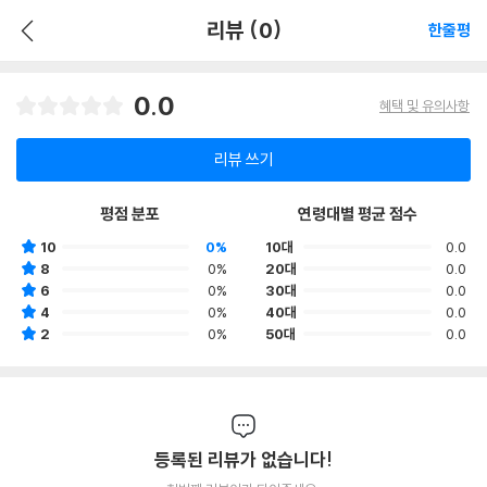
리뷰 (0)
한줄평
0.0
혜택 및 유의사항
리뷰 쓰기
평점 분포
연령대별 평균 점수
10
0%
10대
0.0
8
0%
20대
0.0
6
0%
30대
0.0
4
0%
40대
0.0
2
0%
50대
0.0
등록된 리뷰가 없습니다!