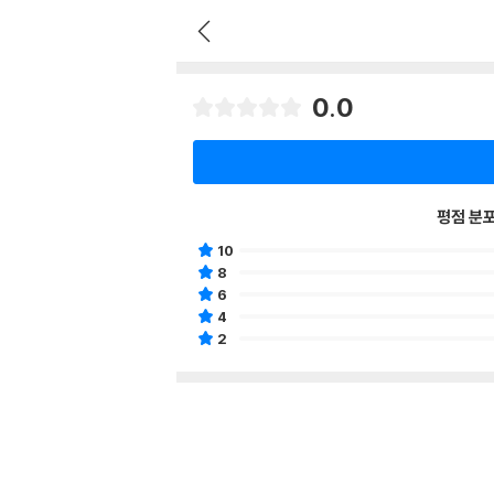
0.0
평점 분
10
8
6
4
2