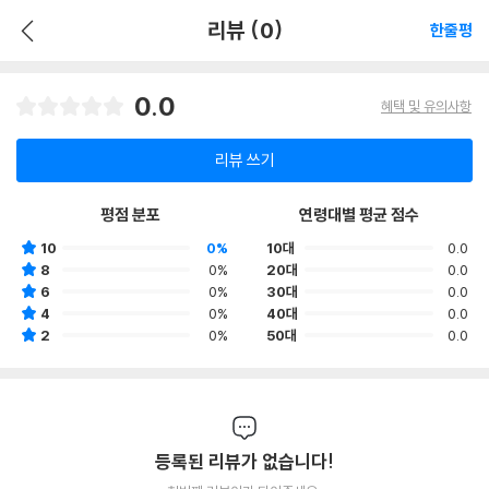
리뷰 (0)
한줄평
0.0
혜택 및 유의사항
리뷰 쓰기
평점 분포
연령대별 평균 점수
10
0%
10대
0.0
8
0%
20대
0.0
6
0%
30대
0.0
4
0%
40대
0.0
2
0%
50대
0.0
등록된 리뷰가 없습니다!