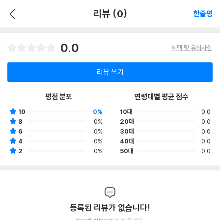
리뷰 (0)
한줄평
0.0
혜택 및 유의사항
리뷰 쓰기
평점 분포
연령대별 평균 점수
10
0%
10대
0.0
8
0%
20대
0.0
6
0%
30대
0.0
4
0%
40대
0.0
2
0%
50대
0.0
등록된 리뷰가 없습니다!