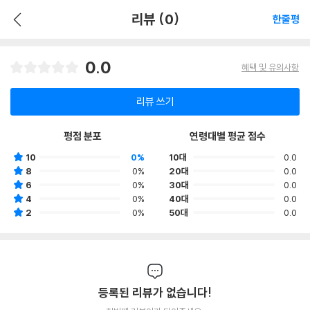
리뷰 (0)
한줄평
0.0
혜택 및 유의사항
리뷰 쓰기
평점 분포
연령대별 평균 점수
10
0%
10대
0.0
8
0%
20대
0.0
6
0%
30대
0.0
4
0%
40대
0.0
2
0%
50대
0.0
등록된 리뷰가 없습니다!