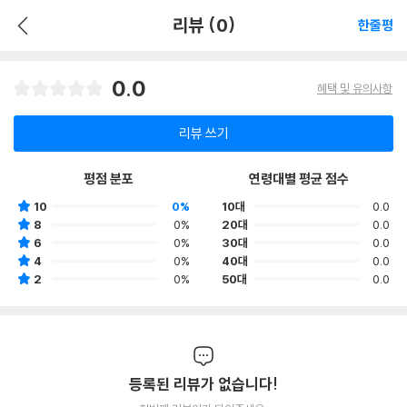
리뷰 (0)
한줄평
0.0
혜택 및 유의사항
리뷰 쓰기
평점 분포
연령대별 평균 점수
10
0%
10대
0.0
8
0%
20대
0.0
6
0%
30대
0.0
4
0%
40대
0.0
2
0%
50대
0.0
등록된 리뷰가 없습니다!