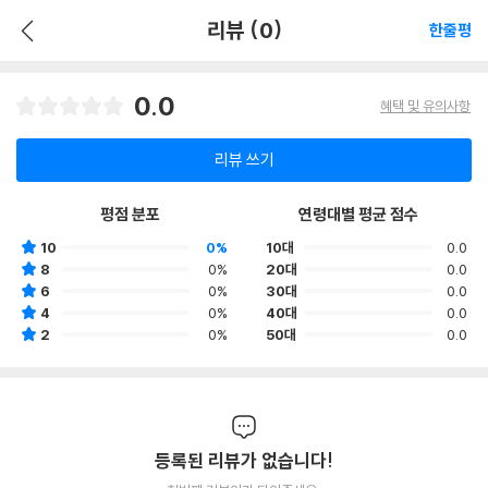
리뷰 (0)
한줄평
0.0
혜택 및 유의사항
리뷰 쓰기
평점 분포
연령대별 평균 점수
10
0%
10대
0.0
8
0%
20대
0.0
6
0%
30대
0.0
4
0%
40대
0.0
2
0%
50대
0.0
등록된 리뷰가 없습니다!