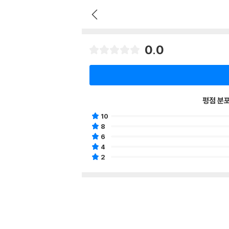
0.0
평점 분
10
8
6
4
2