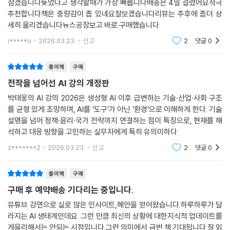
삼겠습니다늦었다고 생각할때가 가장 빠릅니다배송은 4일 걸렸어요적극
추천합니다책은 중량감이 좀 있네요잘보겠습니다리뷰는 추후에 좀더 상
세히 올리겠습니다뉴스공장보고 바로 구매했습니다
i*****o
2026.03.23.
신고
2
댓글
0
종이책
구매
전작을 넘어선 AI 강의 개정판
박태웅의 AI 강의 2026은 생성형 AI 이후 급변하는 기술·산업·사회 구조
를 균형 있게 조망하며, AI를 ‘도구’가 아닌 ‘환경’으로 이해하게 한다. 기술
설명을 넘어 정책·윤리·국가 전략까지 연결하는 점이 특징으로, 현재를 해
석하고 대응 방향을 고민하는 실무자에게 특히 유의미하다.
z*******2
2026.03.23.
신고
2
댓글
0
종이책
구매
구매 후 예약배송 기다리는 중입니다.
유튜브 강연으로 실로 많은 인사이트,혜안을 얻어왔습니다.하루하루가 달
라지는 AI 생태계인데요. 그런 만큼 최신의 상황에 대한지식적 업데이트를
게을리해서는 안되는 시점입니다.그런 의미에서 금번 책 기대됩니다.잘 읽