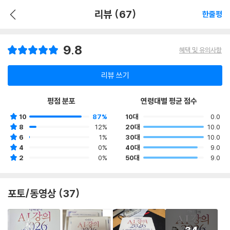
리뷰 (67)
한줄평
9.8
혜택 및 유의사항
리뷰 쓰기
평점 분포
연령대별 평균 점수
10
87%
10대
0.0
8
12%
20대
10.0
6
1%
30대
10.0
4
0%
40대
9.0
2
0%
50대
9.0
포토/동영상 (37)