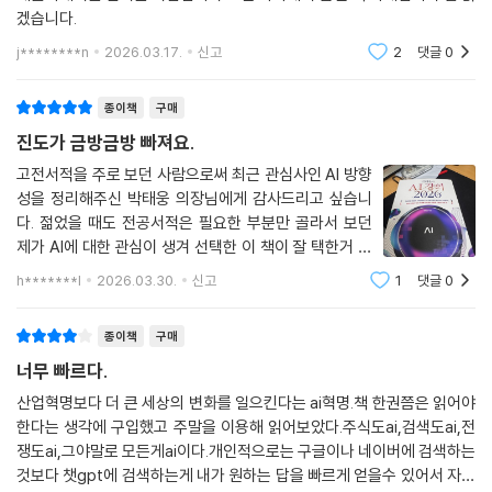
겠습니다.
j********n
2026.03.17.
신고
2
댓글
0
종이책
구매
진도가 금방금방 빠져요.
고전서적을 주로 보던 사람으로써 최근 관심사인 AI 방향
성을 정리해주신 박태웅 의장님에게 감사드리고 싶습니
다. 젊었을 때도 전공서적은 필요한 부분만 골라서 보던
제가 AI에 대한 관심이 생겨 선택한 이 책이 잘 택한거 같
습니다. 아이들과 후배들에게 미래에 대한 조언과 토론의
h*******l
2026.03.30.
신고
1
댓글
0
주제로 적합할 꺼 같구요. 책 내용을 보면 어려운 약자들
과 회사들, 모형들이 많이 있지만, 말하시는
종이책
구매
너무 빠르다.
산업혁명보다 더 큰 세상의 변화를 일으킨다는 ai혁명.책 한권쯤은 읽어야
한다는 생각에 구입했고 주말을 이용해 읽어보았다.주식도ai,검색도ai,전
쟁도ai,그야말로 모든게ai이다.개인적으로는 구글이나 네이버에 검색하는
것보다 챗gpt에 검색하는게 내가 원하는 답을 빠르게 얻을수 있어서 자주