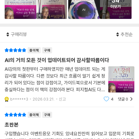
34
더보기
4
구매리뷰
추천순
종이책
구매
AI의 거의 모든 것이 업데이트되어 감사할따름이다
AI강의의 첫판부터 구매하였지만 매년 업데이트 되는 게
감사할 따름이다. 다른 것보다 최근 흐름이 알기 쉽게 정
리가 되어 있다는 점이 강점이고, 가이드북으로서 기본에
충실하다는 점이 이 책의 강점이라 본다. 피지컬AI도 다루
고 있는데다 AI를 어떻게 바라봐야할 지를 고민할 수 있는
b******3
2026.03.21.
신고
4
댓글
0
거리를 마련하고 있어 재미있게 읽어볼 수 있을 것 같습니
다.
종이책
구매
초판본
구입했습니다 이벤트응모 기회도 있네요찬찬히 읽어보고 입문의 기회로