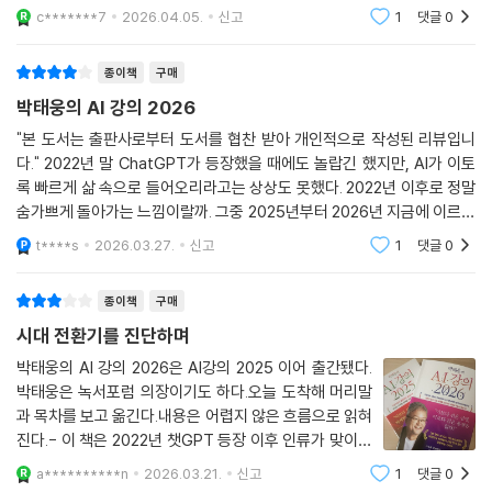
쓴다.편해져서 좋긴한데 가끔은 세상의 변화가 무섭기도 하다.이책 한권으
c*******7
2026.04.05.
신고
1
댓글
0
로 좋은 간접경험
종이책
구매
박태웅의 AI 강의 2026
"본 도서는 출판사로부터 도서를 협찬 받아 개인적으로 작성된 리뷰입니
다." 2022년 말 ChatGPT가 등장했을 때에도 놀랍긴 했지만, AI가 이토
록 빠르게 삶 속으로 들어오리라고는 상상도 못했다. 2022년 이후로 정말
숨가쁘게 돌아가는 느낌이랄까. 그중 2025년부터 2026년 지금에 이르는
시간은 지난 4년 중 가장 놀랍다. 생성형AI가 피지컬AI로 이토록 빠르게
t****s
2026.03.27.
신고
1
댓글
0
다가올 줄이야. 정말 영화
종이책
구매
시대 전환기를 진단하며
박태웅의 AI 강의 2026은 AI강의 2025 이어 출간됐다.
박태웅은 녹서포럼 의장이기도 하다.오늘 도착해 머리말
과 목차를 보고 옮긴다.내용은 어렵지 않은 흐름으로 읽혀
진다.- 이 책은 2022년 챗GPT 등장 이후 인류가 맞이한
거대한 기술 전환기를 진단하며, - 다음과 같은 주제를 다
a**********n
2026.03.21.
신고
1
댓글
0
루고 있다. -1AI의 OS화 2기술 트렌드 3AI의 예견된 사