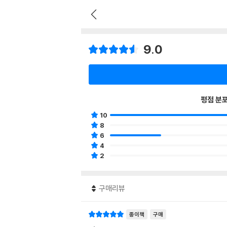
9.0
평점 분
10
8
6
4
2
구매리뷰
종이책
구매