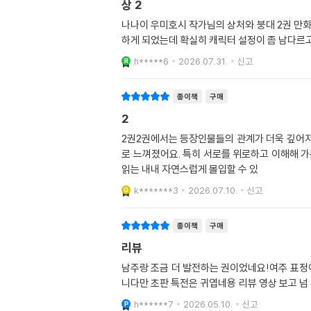
상 2
나나이 우미호시 작가님의 상처와 붕대 2권 만화
하게 되었는데 확실히 캐릭터 설정이 좀 남다르
h*****6
2026.07.31.
신고
종이책
구매
2
2권2권에서는 등장인물들의 관계가 더욱 깊어지
로 느껴졌어요. 특히 서로를 위로하고 이해해 
읽는 내내 자연스럽게 몰입할 수 있
k*******3
2026.07.10.
신고
종이책
구매
리뷰
남주랑 조금 더 발전하는 권이었네요!여주 표정이
니다만 초판 특전은 귀엽네용 리뷰 영상 보고 넘
h******7
2026.05.10.
신고